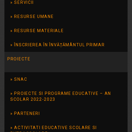
SERVICII
Dans […]
RESURSE UMANE
Citește mai mult
RESURSE MATERIALE
ÎNSCRIEREA ÎN ÎNVĂȚĂMÂNTUL PRIMAR
PROIECTE
SNAC
PROIECTE SI PROGRAME EDUCATIVE – AN
SCOLAR 2022-2023
Resurse utile
PARTENERI
Centrul de resurse bibliografice în domeniul guvernării
deschise
ACTIVITATI EDUCATIVE SCOLARE SI