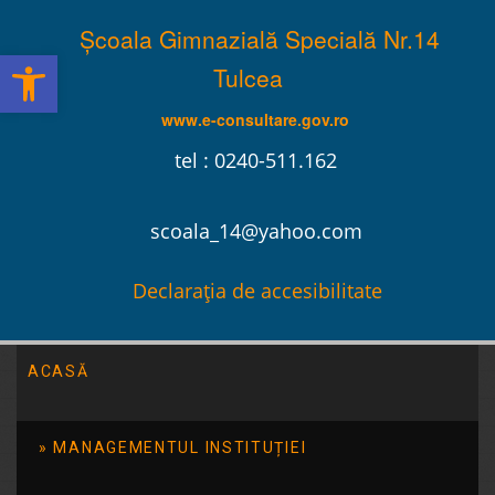
Școala Gimnazială Specială Nr.14
Deschide bara de unelte
Tulcea
www.e-consultare.gov.ro
tel : 0240-511.162
scoala_14@yahoo.com
Declarația de accesibilitate
ACASĂ
Școala Gimnazială Specială Nr.14 Tulcea
/
2015
/
mai
MANAGEMENTUL INSTITUȚIEI
Proiect SNAC cu