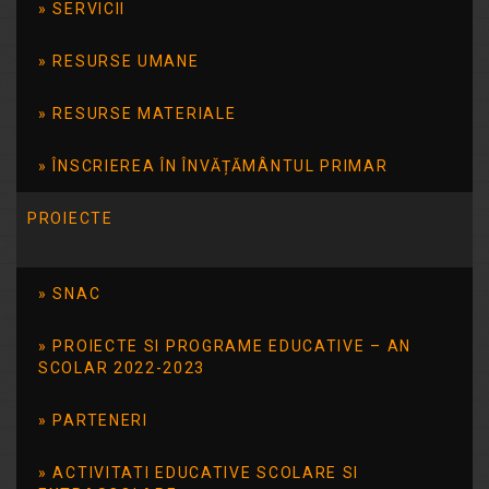
SERVICII
reprezentanți […]
RESURSE UMANE
Citește mai mult
RESURSE MATERIALE
ÎNSCRIEREA ÎN ÎNVĂȚĂMÂNTUL PRIMAR
PROIECTE
SNAC
PROIECTE SI PROGRAME EDUCATIVE – AN
Resurse utile
SCOLAR 2022-2023
Centrul de resurse bibliografice în domeniul guvernării
PARTENERI
deschise
ACTIVITATI EDUCATIVE SCOLARE SI