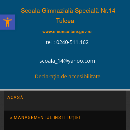
Școala Gimnazială Specială Nr.14
Deschide bara de unelte
Tulcea
www.e-consultare.gov.ro
tel : 0240-511.162
scoala_14@yahoo.com
Declarația de accesibilitate
ACASĂ
Școala Gimnazială Specială Nr.14 Tulcea
/
2016
/
octombrie
/
19
MANAGEMENTUL INSTITUȚIEI