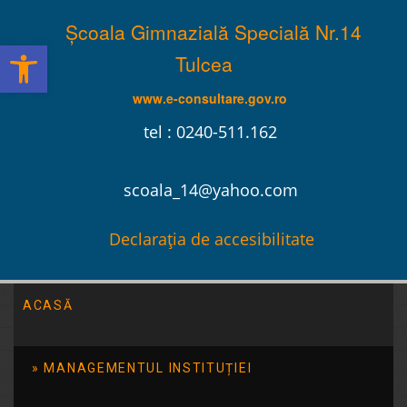
Școala Gimnazială Specială Nr.14
Deschide bara de unelte
Tulcea
www.e-consultare.gov.ro
tel : 0240-511.162
scoala_14@yahoo.com
Declarația de accesibilitate
ACASĂ
Școala Gimnazială Specială Nr.14 Tulcea
/
2013
/
ianuarie
MANAGEMENTUL INSTITUȚIEI
Serbare de