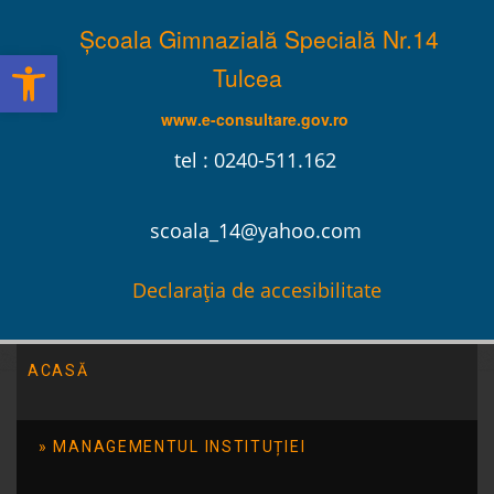
Școala Gimnazială Specială Nr.14
Deschide bara de unelte
Tulcea
www.e-consultare.gov.ro
tel : 0240-511.162
scoala_14@yahoo.com
Declarația de accesibilitate
ACASĂ
Declaratii de Avere
MANAGEMENTUL INSTITUȚIEI