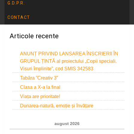
Resurse utile
G.D.P.R.
Centrul de resurse bibliografice în domeniul guvernării
CONTACT
deschise
Articole recente
ANUNȚ PRIVIND LANSAREA ÎNSCRIERII ÎN
GRUPUL ȚINTĂ al proiectului „Copii speciali.
Visuri împlinite”, cod SMIS 342583
Tabăra ”Creativ 3”
Clasa a X-a la final
Viața are prioritate!
Dunarea-natură, emoție și învățare
august 2026