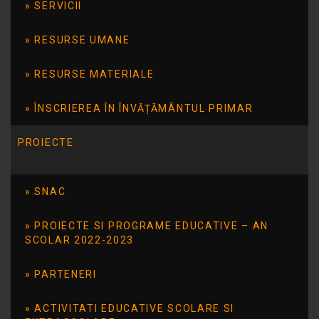
Bumbac Carmen Gabriela_Declaratie de
SERVICII
avere
RESURSE UMANE
Bumbac Carmen Gabriela_Declaratie de
interese
RESURSE MATERIALE
ÎNSCRIEREA ÎN ÎNVĂȚĂMÂNTUL PRIMAR
Bumbac Carmen Gabriela_Declaratie de
PROIECTE
interese_17.05.2021
Bumbac Carmen Gabriela_Declaratie de
SNAC
avere_17.05.2021
PROIECTE SI PROGRAME EDUCATIVE – AN
SCOLAR 2022-2023
PARTENERI
Bumbac Carmen Gabriela : DECLARATIE DE
AVERE 15.06.2020
ACTIVITATI EDUCATIVE SCOLARE SI