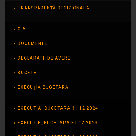
DECLARATIE AVERE GROSU MAGDA IUNIE
TRANSPARENȚĂ DECIZIONALĂ
2025
DECLARATIE AVERE VOICILĂ FLORENTINA
C.A.
IUNIE 2025
DOCUMENTE
DECLARATIE DE INTERESE VOICILĂ
FLORENTINA IUN 2025
DECLARATII DE AVERE
DECLARATIE INTERESE GROSU MAGDA
BUGETE
IUNIE2025
EXECUȚIA BUGETARĂ
GROSU Magda decl avere 06.2024
GROSU Magda decl interese 06.2024
EXECUTIA_BUGETARA 31.12.2024
VOICILA Florentina decl avere 06.2024
EXECUTIE_BUGETARA 31.12.2023
VOICILA Florentina decl interese 06.2024