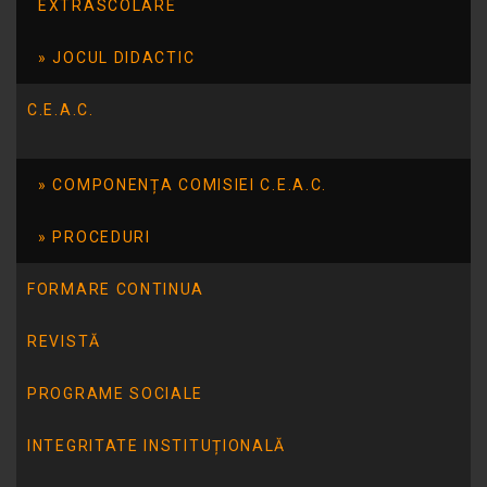
EXTRASCOLARE
Bumbac Carmen Gabriela : DECLARATIE DE
INTERESE 15.06.2020
JOCUL DIDACTIC
C.E.A.C.
Bumbac Carmen Gabriela : DECLARATIE DE
AVERE 14.06.2019
COMPONENȚA COMISIEI C.E.A.C.
Bumbac Carmen Gabriela : DECLARATIE DE
PROCEDURI
AVERE 14.06.2018
FORMARE CONTINUA
REVISTĂ
PROGRAME SOCIALE
INTEGRITATE INSTITUȚIONALĂ