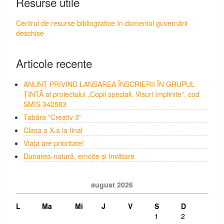
Resurse utile
Centrul de resurse bibliografice în domeniul guvernării
deschise
Articole recente
ANUNȚ PRIVIND LANSAREA ÎNSCRIERII ÎN GRUPUL
ȚINTĂ al proiectului „Copii speciali. Visuri împlinite”, cod
SMIS 342583
Tabăra ”Creativ 3”
Clasa a X-a la final
Viața are prioritate!
Dunarea-natură, emoție și învățare
august 2026
L
Ma
Mi
J
V
S
D
1
2