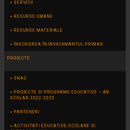
PENTRU TINE- sustinita de grupa de teatru
SERVICII
,,2+3 Constanta”.
RESURSE UMANE
Copiii de la cele doua unitati de invatamant
au relationat, au impartasit impresii despre
RESURSE MATERIALE
importanta teatrului vizionat si au jucat un
joc PUZZLE CU LEGUME SI FRUCTE.
ÎNSCRIEREA ÎN ÎNVĂȚĂMÂNTUL PRIMAR
PROIECTE
SNAC
PROIECTE SI PROGRAME EDUCATIVE – AN
SCOLAR 2022-2023
PARTENERI
ACTIVITATI EDUCATIVE SCOLARE SI