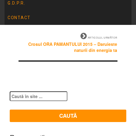
ARTICOLUL ANTERIOR
G.D.P.R.
PARTENERIAT : Politia Municipiului Tulcea –
Compartiment Politia de Proximitate
CONTACT
ARTICOLUL URMĂTOR
Crosul ORA PAMANTULUI 2015 – Daruieste
naturii din energia ta