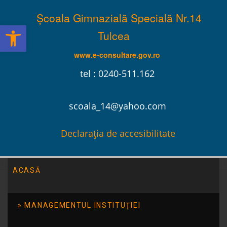
Școala Gimnazială Specială Nr.14
Deschide bara de unelte
Tulcea
www.e-consultare.gov.ro
tel : 0240-511.162
scoala_14@yahoo.com
Declarația de accesibilitate
ACASĂ
Școala Gimnazială Specială Nr.14 Tulcea
/
Evenimente
/
Din
inima, o mana intinsa unui prieten – parteneriat educational
MANAGEMENTUL INSTITUȚIEI
Din inima, o mana