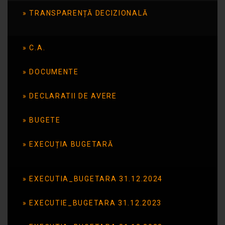
TRANSPARENȚĂ DECIZIONALĂ
intinsa unui prieten –
parteneriat educational
C.A.
DOCUMENTE
Publicat în data de: 2 aprilie 2015
DECLARATII DE AVERE
BUGETE
EXECUȚIA BUGETARĂ
EXECUTIA_BUGETARA 31.12.2024
EXECUTIE_BUGETARA 31.12.2023