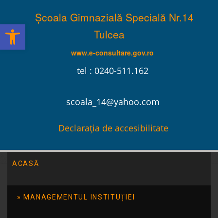
Școala Gimnazială Specială Nr.14
Deschide bara de unelte
Tulcea
www.e-consultare.gov.ro
tel : 0240-511.162
scoala_14@yahoo.com
Declarația de accesibilitate
ACASĂ
Școala Gimnazială Specială Nr.14 Tulcea
/
Evenimente
/
Serbarea de Craciun 2015
MANAGEMENTUL INSTITUȚIEI
Serbarea de Craciun