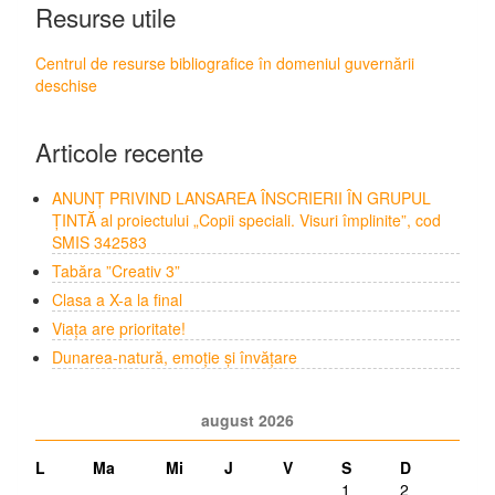
Resurse utile
Centrul de resurse bibliografice în domeniul guvernării
deschise
Articole recente
ANUNȚ PRIVIND LANSAREA ÎNSCRIERII ÎN GRUPUL
ȚINTĂ al proiectului „Copii speciali. Visuri împlinite”, cod
SMIS 342583
Tabăra ”Creativ 3”
Clasa a X-a la final
Viața are prioritate!
Dunarea-natură, emoție și învățare
august 2026
L
Ma
Mi
J
V
S
D
1
2