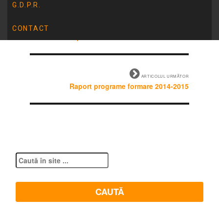
G.D.P.R.
ARTICOLUL ANTERIOR
Curs – Metode de lucru in clasa cu copii cu
CONTACT
tulburari din spectrul autismului
ARTICOLUL URMĂTOR
Raport programe formare 2014-2015