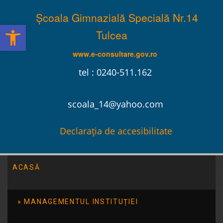
Școala Gimnazială Specială Nr.14
Deschide bara de unelte
Tulcea
www.e-consultare.gov.ro
tel : 0240-511.162
scoala_14@yahoo.com
Declarația de accesibilitate
ACASĂ
Școala Gimnazială Specială Nr.14 Tulcea
/
2013
/
ianuarie
MANAGEMENTUL INSTITUȚIEI
Serbare de