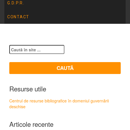
G.D.P.R.
Clasa a X-a la final
CONTACT
Resurse utile
Centrul de resurse bibliografice în domeniul guvernării
deschise
Articole recente