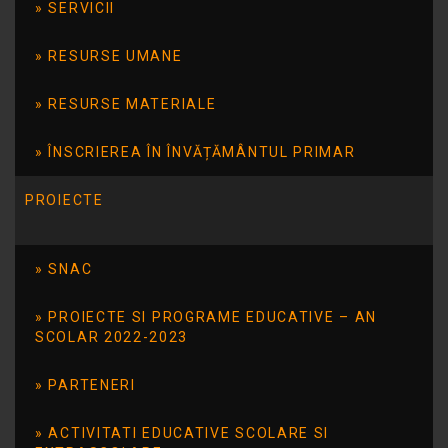
SERVICII
Conștientizarea pericolelor și
RESURSE UMANE
comportamentul sigur în traficul rutier
RESURSE MATERIALE
Adoptarea unei conduite civilizate în spațiile
publice
ÎNSCRIEREA ÎN ÎNVĂȚĂMÂNTUL PRIMAR
Cel mai captivant moment? Prezentarea
PROIECTE
laboratorului mobil al Poliției Rutiere!
Mulțumim IPJ Tulcea pentru parteneriatul
SNAC
valoros, esențial în prevenirea
comportamentelor de risc și în crearea unui
PROIECTE SI PROGRAME EDUCATIVE – AN
mediu școlar sigur și armonios!
SCOLAR 2022-2023
PARTENERI
ACTIVITATI EDUCATIVE SCOLARE SI