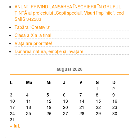
ANUNȚ PRIVIND LANSAREA ÎNSCRIERII ÎN GRUPUL
ȚINTĂ al proiectului „Copii speciali. Visuri împlinite”, cod
SMIS 342583
Tabăra ”Creativ 3”
Clasa a X-a la final
Viața are prioritate!
Dunarea-natură, emoție și învățare
august 2026
L
Ma
Mi
J
V
S
D
1
2
3
4
5
6
7
8
9
10
11
12
13
14
15
16
17
18
19
20
21
22
23
24
25
26
27
28
29
30
31
« iul.