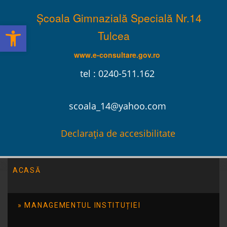
Școala Gimnazială Specială Nr.14
Deschide bara de unelte
Tulcea
www.e-consultare.gov.ro
tel : 0240-511.162
scoala_14@yahoo.com
Declarația de accesibilitate
ACASĂ
Școala Gimnazială Specială Nr.14 Tulcea
/
Evenimente
/
Viața are prioritate!
MANAGEMENTUL INSTITUȚIEI
Viața are prioritate!