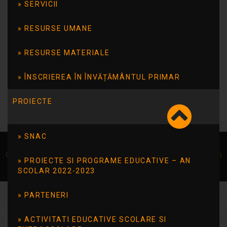
SERVICII
L
Ma
Mi
J
V
S
D
1
2
RESURSE UMANE
3
4
5
6
7
8
9
10
11
12
13
14
15
16
17
18
19
20
21
22
23
RESURSE MATERIALE
24
25
26
27
28
29
30
31
ÎNSCRIEREA ÎN ÎNVĂȚĂMÂNTUL PRIMAR
« iul.
PROIECTE
SNAC
© Școala 14 Tulcea | dezvoltat de
InfoTrust-Design
PROIECTE SI PROGRAME EDUCATIVE – AN
SCOLAR 2022-2023
PARTENERI
ACTIVITATI EDUCATIVE SCOLARE SI