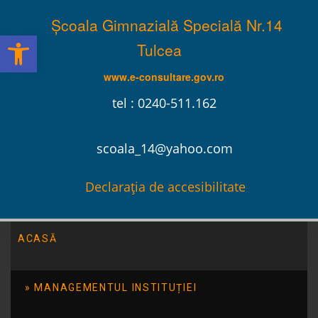
Școala Gimnazială Specială Nr.14
Deschide bara de unelte
Tulcea
www.e-consultare.gov.ro
tel : 0240-511.162
scoala_14@yahoo.com
Declarația de accesibilitate
ACASĂ
Programe Sociale
MANAGEMENTUL INSTITUȚIEI