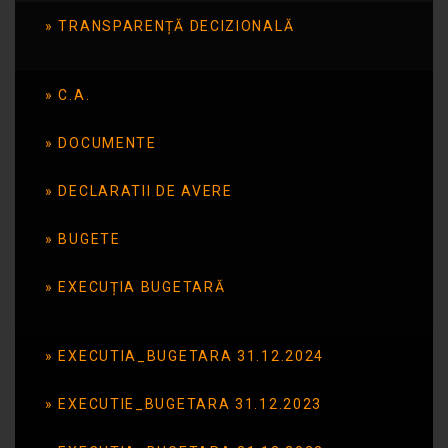
Fondul-european-de-dezvoltare-regionala-
TRANSPARENȚĂ DECIZIONALĂ
AFIS
Model-cerere-tichete-sociale-2024-2025
C.A.
OUG_83_2023
DOCUMENTE
OUG-112-2024-MO-959-Tichete-Doctorat-25-
DECLARATII DE AVERE
Septembrie
PROCEDURĂ SPECIFICĂ din 9 ianuarie 2024
BUGETE
EXECUȚIA BUGETARĂ
EXECUTIA_BUGETARA 31.12.2024
EXECUTIE_BUGETARA 31.12.2023