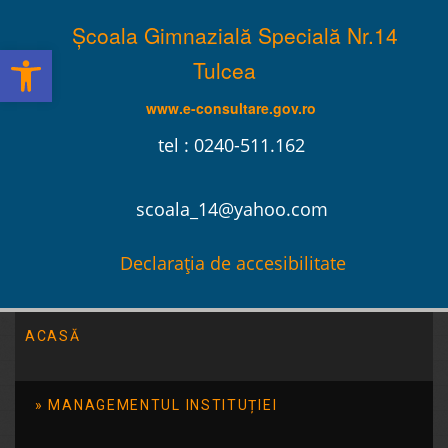
Școala Gimnazială Specială Nr.14
Deschide bara de unelte
Tulcea
www.e-consultare.gov.ro
tel : 0240-511.162
scoala_14@yahoo.com
Declarația de accesibilitate
ACASĂ
Școala Gimnazială Specială Nr.14 Tulcea
/
2014
/
iunie
/
28
MANAGEMENTUL INSTITUȚIEI
Excursii Iunie