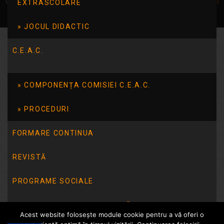
© Școala 14 Tulcea | dezvoltat de
InfoTrust-Design
EXTRASCOLARE
JOCUL DIDACTIC
C.E.A.C.
COMPONENȚA COMISIEI C.E.A.C.
PROCEDURI
FORMARE CONTINUA
REVISTĂ
PROGRAME SOCIALE
INTEGRITATE INSTITUȚIONALĂ
Acest website folosește module cookie pentru a vă oferi o