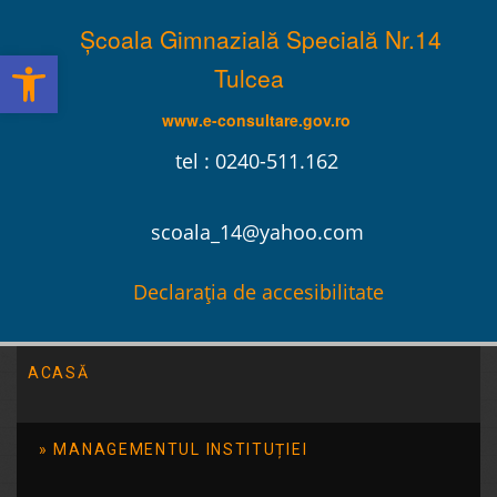
Școala Gimnazială Specială Nr.14
Deschide bara de unelte
Tulcea
www.e-consultare.gov.ro
tel : 0240-511.162
scoala_14@yahoo.com
Declarația de accesibilitate
ACASĂ
Școala Gimnazială Specială Nr.14 Tulcea
/
2016
/
ianuarie
/
25
MANAGEMENTUL INSTITUȚIEI