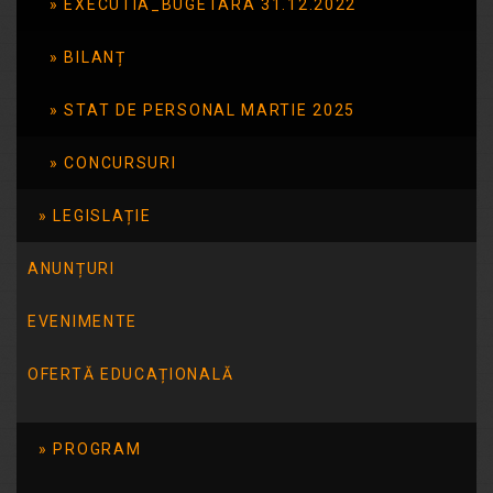
EXECUTIA_BUGETARA 31.12.2022
Internațională a
Familiei – Familia – locul
BILANȚ
unde învățăm să
STAT DE PERSONAL MARTIE 2025
relaționăm
CONCURSURI
Într-o atmosferă caldă și deschisă în
data de 20.05.2026 a avut loc lectoratul
LEGISLAȚIE
cu părinții intitulat ”Ziua Internațională
a Familiei – Familia – locul unde
ANUNȚURI
învățăm să relaționăm”. Pe parcursul
EVENIMENTE
întâlnirii, părinții au participat la o serie
de jocuri terapeutice și activități
OFERTĂ EDUCAȚIONALĂ
interactive, menite să faciliteze
înțelegerea dorințelor/ nevoilor copiilor,
modul prin care se diferențiază […]
PROGRAM
Citește mai mult