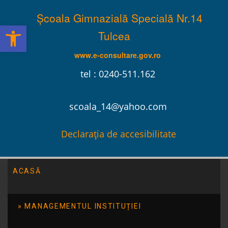
Școala Gimnazială Specială Nr.14
Deschide bara de unelte
Tulcea
www.e-consultare.gov.ro
tel : 0240-511.162
scoala_14@yahoo.com
Declarația de accesibilitate
ACASĂ
Școala Gimnazială Specială Nr.14 Tulcea
/
Evenimente
MANAGEMENTUL INSTITUȚIEI
7 culori, o singură