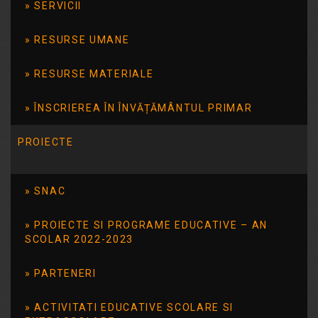
SERVICII
RESURSE UMANE
Săptămâna
RESURSE MATERIALE
Comună de
ÎNSCRIEREA ÎN ÎNVĂȚĂMÂNTUL PRIMAR
Acțiune pentru Copiii cu
Dizabilități– SCACD
PROIECTE
„Zi de joacă” Astăzi, 21.05.2026
SNAC
în cadrul programului „Săptămâna
Comună de Acțiune pentru Copiii cu
PROIECTE SI PROGRAME EDUCATIVE – AN
Dizabilități– SCACD”, la Școala
SCOLAR 2022-2023
Gimnazială Specială nr. 14 am organizat
o minunată „Zi de joacă”, dedicată
PARTENERI
copiilor noștri speciali. Prin jocuri
interactive, activități de mișcare,
ACTIVITATI EDUCATIVE SCOLARE SI