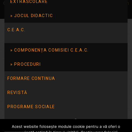
EXTRASCOLARE
© Școala 14 Tulcea | dezvoltat de
InfoTrust-Design
JOCUL DIDACTIC
C.E.A.C.
COMPONENȚA COMISIEI C.E.A.C.
PROCEDURI
FORMARE CONTINUA
REVISTĂ
PROGRAME SOCIALE
INTEGRITATE INSTITUȚIONALĂ
Acest website folosește module cookie pentru a vă oferi o