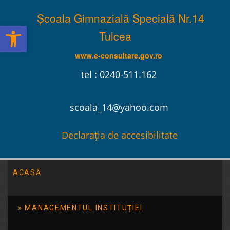
Școala Gimnazială Specială Nr.14
Deschide bara de unelte
Tulcea
www.e-consultare.gov.ro
tel : 0240-511.162
scoala_14@yahoo.com
Declarația de accesibilitate
ACASĂ
Școala Gimnazială Specială Nr.14 Tulcea
/
2014
/
februarie
/
07
MANAGEMENTUL INSTITUȚIEI