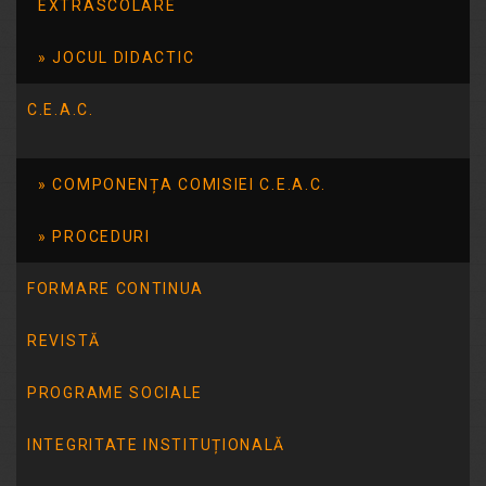
SELECTIE
EXTRASCOLARE
DOSARE CONCURS POST
JOCUL DIDACTIC
SECRETAR
C.E.A.C.
Rezultatul probei de selectie a dosarelor
la concursul de ocupare a postului
COMPONENȚA COMISIEI C.E.A.C.
vacant de secretar Rezultat selectie
dosare secretar 04.11.2025
PROCEDURI
Citește mai mult
FORMARE CONTINUA
REVISTĂ
PROGRAME SOCIALE
INTEGRITATE INSTITUȚIONALĂ