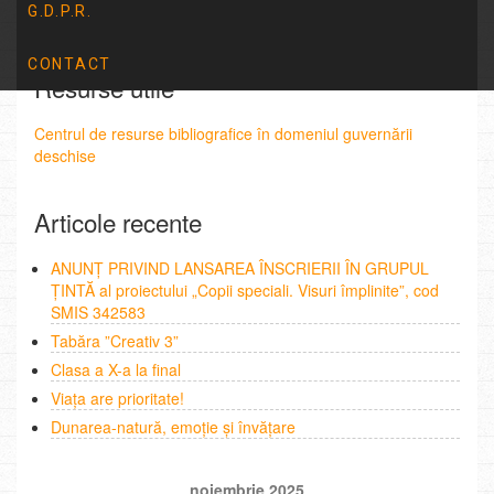
G.D.P.R.
CONTACT
Resurse utile
Centrul de resurse bibliografice în domeniul guvernării
deschise
Articole recente
ANUNȚ PRIVIND LANSAREA ÎNSCRIERII ÎN GRUPUL
ȚINTĂ al proiectului „Copii speciali. Visuri împlinite”, cod
SMIS 342583
Tabăra ”Creativ 3”
Clasa a X-a la final
Viața are prioritate!
Dunarea-natură, emoție și învățare
noiembrie 2025