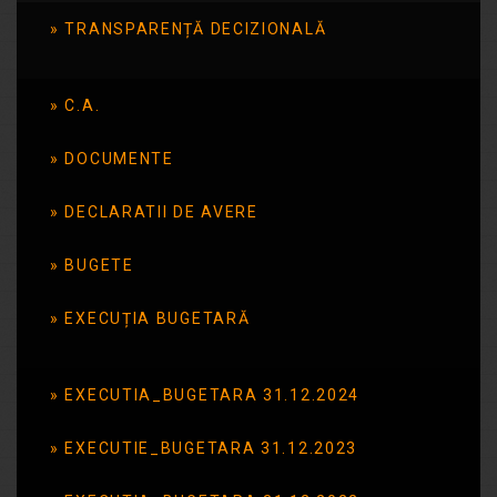
FINALE CONCURS
TRANSPARENȚĂ DECIZIONALĂ
POST SECRETAR
C.A.
2.rezultat probă interviu post secretar
13.11.2025
DOCUMENTE
DECLARATII DE AVERE
Citește mai mult
BUGETE
REZULTAT PROBA
EXECUȚIA BUGETARĂ
SCRISĂ CONCURS
POST SECRETAR
EXECUTIA_BUGETARA 31.12.2024
EXECUTIE_BUGETARA 31.12.2023
Rezultate proba scrisa concurs secretar
11.11.2025