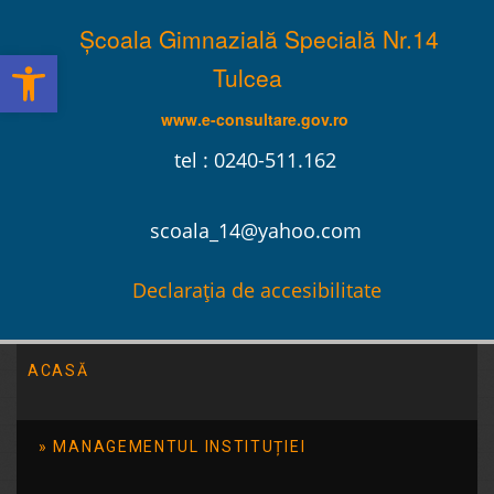
Școala Gimnazială Specială Nr.14
Deschide bara de unelte
Tulcea
www.e-consultare.gov.ro
tel : 0240-511.162
scoala_14@yahoo.com
Declarația de accesibilitate
ACASĂ
Școala Gimnazială Specială Nr.14 Tulcea
/
2025
/
noiembrie
MANAGEMENTUL INSTITUȚIEI
REZULTATE