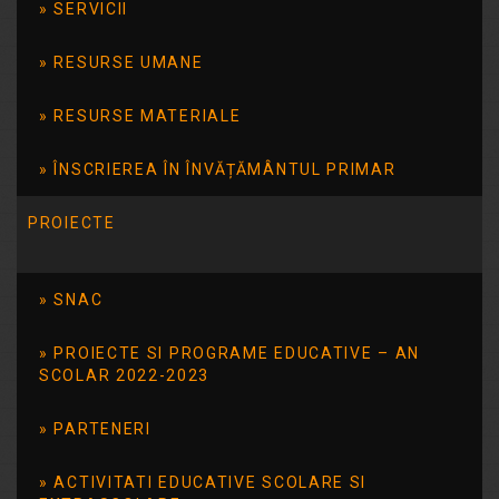
SERVICII
PROBEI PRACTICE
CONCURS POST
RESURSE UMANE
MUNCITOR (CU
RESURSE MATERIALE
ATRIBUTII DE FOCHIST)
ÎNSCRIEREA ÎN ÎNVĂȚĂMÂNTUL PRIMAR
Rezultatul probei practice la concursul
de ocupare a postului vacant de
PROIECTE
muncitor (cu atributii de fochist)
Rezultat proba practica muncitor
04.11.2025
SNAC
PROIECTE SI PROGRAME EDUCATIVE – AN
Citește mai mult
SCOLAR 2022-2023
PARTENERI
REZULTAT
ACTIVITATI EDUCATIVE SCOLARE SI