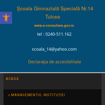
Școala Gimnazială Specială Nr.14
Deschide bara de unelte
Tulcea
www.e-consultare.gov.ro
tel : 0240-511.162
scoala_14@yahoo.com
Declarația de accesibilitate
ACASĂ
Școala Gimnazială Specială Nr.14 Tulcea
/
Anunțuri
/
Anunț –
Condiții specifice de ocupare a posturilor/catedrelor vacante
MANAGEMENTUL INSTITUȚIEI
la nivelul Școlii Gimnaziale Speciale nr.14 Tulcea