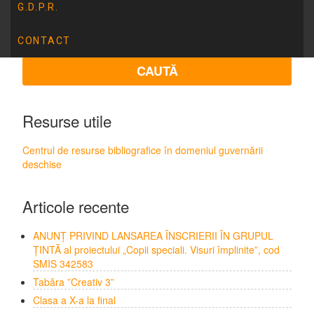
G.D.P.R.
CONTACT
Resurse utile
Centrul de resurse bibliografice în domeniul guvernării
deschise
Articole recente
ANUNȚ PRIVIND LANSAREA ÎNSCRIERII ÎN GRUPUL
ȚINTĂ al proiectului „Copii speciali. Visuri împlinite”, cod
SMIS 342583
Tabăra ”Creativ 3”
Clasa a X-a la final