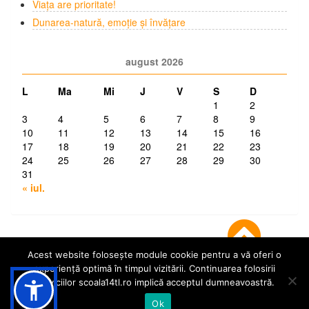
Viața are prioritate!
Dunarea-natură, emoție și învățare
august 2026
L
Ma
Mi
J
V
S
D
1
2
3
4
5
6
7
8
9
10
11
12
13
14
15
16
17
18
19
20
21
22
23
24
25
26
27
28
29
30
31
« iul.
Acest website folosește module cookie pentru a vă oferi o
experiență optimă în timpul vizitării. Continuarea folosirii
serviciilor scoala14tl.ro implică acceptul dumneavoastră.
© Școala 14 Tulcea | dezvoltat de
InfoTrust-Design
Ok