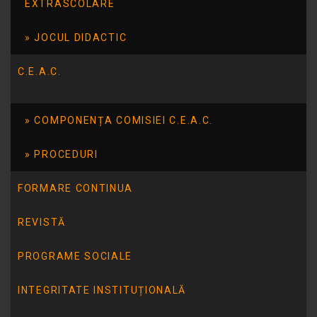
EXTRASCOLARE
TULCEA
STR.GRĂDINARILOR NR. 48
JOCUL DIDACTIC
TEL/FAX:0240/ 511162
E-mail:
scoala_14@yahoo.com
C.E.A.C.
COMPONENȚA COMISIEI C.E.A.C.
ARTICOLUL ANTERIOR
„Săptămâna legumelor şi a fructelor donate”,
ediţia a VI-a, 2014
PROCEDURI
FORMARE CONTINUA
ARTICOLUL URMĂTOR
Concursul International DELTA DUNARII,
REVISTĂ
PARADISUL FLOREI SI FAUNEI
PROGRAME SOCIALE
INTEGRITATE INSTITUȚIONALĂ