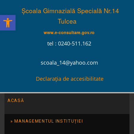
Școala Gimnazială Specială Nr.14
Deschide bara de unelte
Tulcea
www.e-consultare.gov.ro
tel : 0240-511.162
scoala_14@yahoo.com
Declarația de accesibilitate
ACASĂ
Școala Gimnazială Specială Nr.14 Tulcea
/
Evenimente
/
MAGIA CIRCULUI VINE IN ORAS
MANAGEMENTUL INSTITUȚIEI
MAGIA CIRCULUI