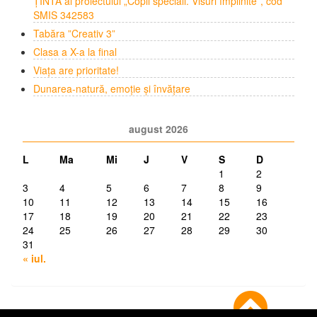
ȚINTĂ al proiectului „Copii speciali. Visuri împlinite”, cod
SMIS 342583
Tabăra ”Creativ 3”
Clasa a X-a la final
Viața are prioritate!
Dunarea-natură, emoție și învățare
august 2026
L
Ma
Mi
J
V
S
D
1
2
3
4
5
6
7
8
9
10
11
12
13
14
15
16
17
18
19
20
21
22
23
24
25
26
27
28
29
30
31
« iul.