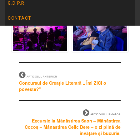
G.D.P.R.
CONTACT
ARTICOLUL ANTERIOR
Concursul de Creație Literară „ Îmi ZICI o
poveste?”
ARTICOLUL URMĂTOR
Excursie la Mânăstirea Saon – Mânăstirea
Cocoș – Mânastirea Celic Dere – o zi plină de
învățare și bucurie.