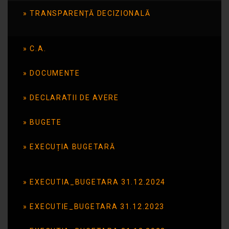
TRANSPARENȚĂ DECIZIONALĂ
VINE IN ORAS
C.A.
Publicat în data de: 3 iunie 2025
DOCUMENTE
DECLARATII DE AVERE
BUGETE
EXECUȚIA BUGETARĂ
EXECUTIA_BUGETARA 31.12.2024
EXECUTIE_BUGETARA 31.12.2023