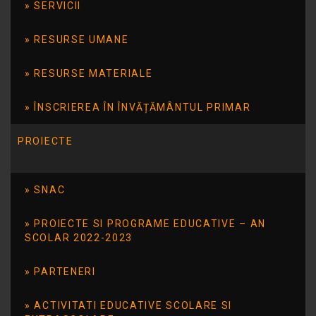
SERVICII
Fie că ești copil sau adult, magia circului
RESURSE UMANE
trezește în fiecare dintre noi o bucurie pură și
autentică.
RESURSE MATERIALE
Mulțumim domnului administrator al
ÎNSCRIEREA ÎN ÎNVĂȚĂMÂNTUL PRIMAR
Circului Orlando, Octavian OPRESCU, pentru
generozitate, empatie și implicare în viața
PROIECTE
comunității.
SNAC
Profesori coordonatori:
PROIECTE SI PROGRAME EDUCATIVE – AN
SCOLAR 2022-2023
Magda Carmen GROSU
PARTENERI
Alexandrina GLATCHEVICI
ACTIVITATI EDUCATIVE SCOLARE SI
Florentina Ramona ROPOTAN