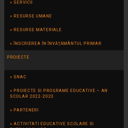
SERVICII
2 clase pregatitoare
RESURSE UMANE
În clasa pregătitoare din învățământul special sunt înscriși
copiii cu cerințe educaționale speciale, care împlinesc vârsta de 8 ani
RESURSE MATERIALE
până la data începerii anului școlar. La solicitarea scrisă a părinților, pot
fi înscriși în clasa pregătitoare și copiii cu cerințe educaționale speciale
ÎNSCRIEREA ÎN ÎNVĂȚĂMÂNTUL PRIMAR
cu vârste cuprinse între 6 și 8 ani la data începerii anului școlar.
PROIECTE
În situațiile în care orientarea școlară impune înscrierea în
învățământul special, părinții se adresează Scolii Gimnaziale Speciale
SNAC
nr. 14 Tulcea sau CJRAE, de la care vor primi informațiile necesare
pentru înscrierea în învățământul special.
PROIECTE SI PROGRAME EDUCATIVE – AN
SCOLAR 2022-2023
Înscrierea se face direct la școala Scoala Gimnaziala Speciala
nr. 14 Tulcea, cu documentele prevăzute de metodologie, la care se
PARTENERI
adaugă
documentul care atestă orientarea către invatamantul
special.
ACTIVITATI EDUCATIVE SCOLARE SI