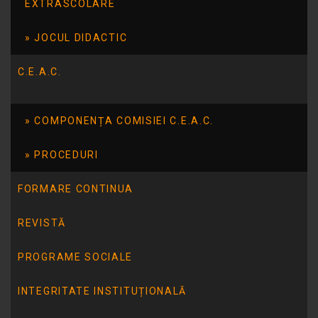
EXTRASCOLARE
Documente necesare inscrierii:
JOCUL DIDACTIC
1.Cerere tip de inscriere (de la unitatea scolara)
C.E.A.C.
2. Certificatul de orientare scolara si profesioanala pentru
invatamantul special
COMPONENȚA COMISIEI C.E.A.C.
3. Copie certificat de nastere copil
PROCEDURI
4.Copie carte de identitate parinti
FORMARE CONTINUA
5. Dosar sina
REVISTĂ
Comisia de înscriere din unitatea de învățământ completează
cererile-tip de înscriere direct în aplicația informatică. Aplicatia nu
PROGRAME SOCIALE
permite inscrierea la mai multe scoli.
INTEGRITATE INSTITUȚIONALĂ
După completare, cererea-tip de înscriere este tipărită,