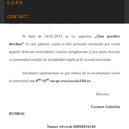
verificată și semnată de părinte.
G.D.P.R.
Toți copiii care au orientarea școlară pentru învățământul
CONTACT
special vor fi înmatriculați conform solicitării.
In data de 14.02.2015 se va organiza
„Ziua portilor
deschise”
în care părinții, copiii și alte persoane interesate pot vizita
spațiile dedicate activităților claselor pregătitoare și pot purta discuții
cu personalul unității de învățământ implicat în această activitate.
Informatii suplimentare se pot obtine de la secretariatul scolii
00
00
in intervalul orar
8
-16
sau pe www.scoala14tl.ro.
Director,
Carmen Gabriela
BUMBAC
Numar telverde 08000816240