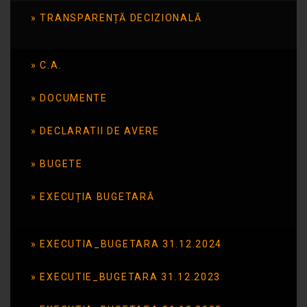
TRANSPARENȚĂ DECIZIONALĂ
clasa pregătitoare, anul
școlar 2015-2016
C.A.
DOCUMENTE
Publicat în data de: 26 februarie 2014
DECLARATII DE AVERE
BUGETE
EXECUȚIA BUGETARĂ
EXECUTIA_BUGETARA 31.12.2024
EXECUTIE_BUGETARA 31.12.2023