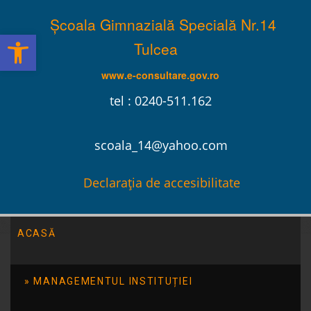
Școala Gimnazială Specială Nr.14
Deschide bara de unelte
Tulcea
www.e-consultare.gov.ro
tel : 0240-511.162
scoala_14@yahoo.com
Declarația de accesibilitate
ACASĂ
Școala Gimnazială Specială Nr.14 Tulcea
/
Anunțuri
/
Anunț –
înscriere în clasa pregătitoare, anul școlar 2015-2016
MANAGEMENTUL INSTITUȚIEI
Anunț – înscriere în