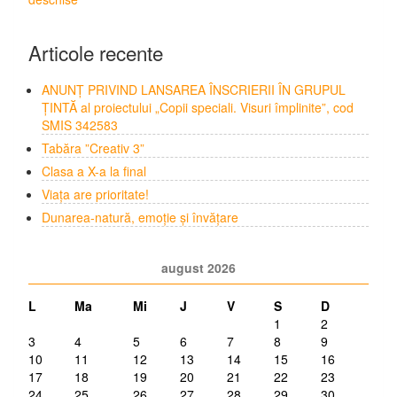
Articole recente
ANUNȚ PRIVIND LANSAREA ÎNSCRIERII ÎN GRUPUL
ȚINTĂ al proiectului „Copii speciali. Visuri împlinite”, cod
SMIS 342583
Tabăra ”Creativ 3”
Clasa a X-a la final
Viața are prioritate!
Dunarea-natură, emoție și învățare
august 2026
L
Ma
Mi
J
V
S
D
1
2
3
4
5
6
7
8
9
10
11
12
13
14
15
16
17
18
19
20
21
22
23
24
25
26
27
28
29
30