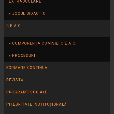
EXTRASCOLARE
sprijinul acordat.
JOCUL DIDACTIC
Mărturii ale unor părinți:
C.E.A.C.
„Pentru noi contează mult astfel de
momente. Copiii noștri au nevoie să fie
acceptați, nu judecați.”
COMPONENȚA COMISIEI C.E.A.C.
„Este important ca lumea să înțeleagă că
PROCEDURI
acești copii sunt diferiți, dar la fel de
valoroși.”
FORMARE CONTINUA
REVISTĂ
PROGRAME SOCIALE
INTEGRITATE INSTITUȚIONALĂ