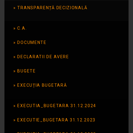
TRANSPARENȚĂ DECIZIONALĂ
Conștientizare a
Autismului
C.A.
DOCUMENTE
Publicat în data de: 29 aprilie 2026
DECLARATII DE AVERE
BUGETE
EXECUȚIA BUGETARĂ
EXECUTIA_BUGETARA 31.12.2024
EXECUTIE_BUGETARA 31.12.2023