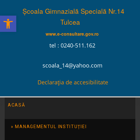
Școala Gimnazială Specială Nr.14
Deschide bara de unelte
Tulcea
www.e-consultare.gov.ro
tel : 0240-511.162
scoala_14@yahoo.com
Declarația de accesibilitate
ACASĂ
Școala Gimnazială Specială Nr.14 Tulcea
/
Evenimente
/
Ziua Internațională de Conștientizare a Autismului
MANAGEMENTUL INSTITUȚIEI
Ziua Internațională de