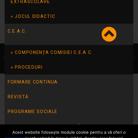
24
25
26
27
28
29
30
EXTRASCOLARE
31
« iul.
JOCUL DIDACTIC
C.E.A.C.
COMPONENȚA COMISIEI C.E.A.C.
© Școala 14 Tulcea | dezvoltat de
InfoTrust-Design
PROCEDURI
FORMARE CONTINUA
REVISTĂ
PROGRAME SOCIALE
INTEGRITATE INSTITUȚIONALĂ
Acest website folosește module cookie pentru a vă oferi o