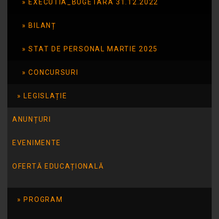
Anunț concurs post secretar
EXECUTIA_BUGETARA 31.12.2022
BILANȚ
ARTICOLUL URMĂTOR
STAT DE PERSONAL MARTIE 2025
Anunt inlocuire partener
CONCURSURI
LEGISLAȚIE
ANUNȚURI
EVENIMENTE
OFERTĂ EDUCAȚIONALĂ
Resurse utile
PROGRAM
Centrul de resurse bibliografice în domeniul guvernării