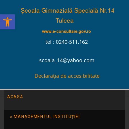
Școala Gimnazială Specială Nr.14
Deschide bara de unelte
Tulcea
www.e-consultare.gov.ro
tel : 0240-511.162
scoala_14@yahoo.com
Declarația de accesibilitate
ACASĂ
Școala Gimnazială Specială Nr.14 Tulcea
/
Anunțuri
/
ANUNȚ
POST CONCURS MUNCITOR (cu atribuții de fochist)
MANAGEMENTUL INSTITUȚIEI
ANUNȚ POST