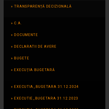
TRANSPARENȚĂ DECIZIONALĂ
CONCURS MUNCITOR
(cu atribuții de fochist)
C.A.
DOCUMENTE
Publicat în data de: 9 octombrie 2025
Scoala Gimnaziala Speciala nr. 14 Tulcea
DECLARATII DE AVERE
organizeaza concurs pentru ocuparea unui
post contractual pe perioada nedeterminata
BUGETE
de MUNCITOR (cu atributii de fochist), norma
intreaga.
EXECUȚIA BUGETARĂ
ANUNȚ POST CONCURS MUNCITOR (cu
atribuții de fochist)
EXECUTIA_BUGETARA 31.12.2024
EXECUTIE_BUGETARA 31.12.2023
ARTICOLUL ANTERIOR