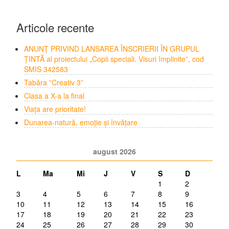
Articole recente
ANUNȚ PRIVIND LANSAREA ÎNSCRIERII ÎN GRUPUL
ȚINTĂ al proiectului „Copii speciali. Visuri împlinite”, cod
SMIS 342583
Tabăra ”Creativ 3”
Clasa a X-a la final
Viața are prioritate!
Dunarea-natură, emoție și învățare
august 2026
L
Ma
Mi
J
V
S
D
1
2
3
4
5
6
7
8
9
10
11
12
13
14
15
16
17
18
19
20
21
22
23
24
25
26
27
28
29
30