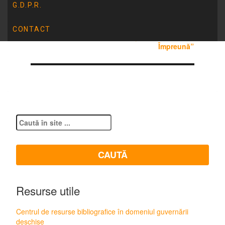
G.D.P.R.
ARTICOLUL URMĂTOR
CONTACT
07.02.2025 „Ziua Internațională a Cititului
Împreună”
Resurse utile
Centrul de resurse bibliografice în domeniul guvernării
deschise