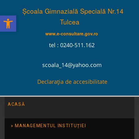
Școala Gimnazială Specială Nr.14
Deschide bara de unelte
Tulcea
www.e-consultare.gov.ro
tel : 0240-511.162
scoala_14@yahoo.com
Declarația de accesibilitate
ACASĂ
Școala Gimnazială Specială Nr.14 Tulcea
/
Evenimente
/
Concursul de Creație Literară „ Îmi ZICI o poveste?”
MANAGEMENTUL INSTITUȚIEI
Concursul de Creație