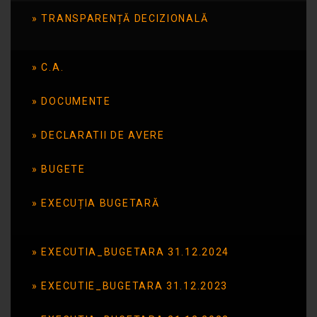
TRANSPARENȚĂ DECIZIONALĂ
Literară „ Îmi ZICI o
poveste?”
C.A.
DOCUMENTE
Publicat în data de: 27 februarie 2025
DECLARATII DE AVERE
BUGETE
EXECUȚIA BUGETARĂ
EXECUTIA_BUGETARA 31.12.2024
EXECUTIE_BUGETARA 31.12.2023