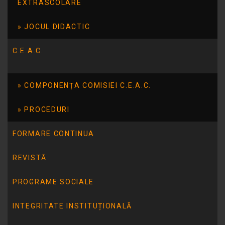
EXTRASCOLARE
JOCUL DIDACTIC
C.E.A.C.
COMPONENȚA COMISIEI C.E.A.C.
PROCEDURI
FORMARE CONTINUA
REVISTĂ
PROGRAME SOCIALE
ARTICOLUL ANTERIOR
Anunt final privind rezultatul procedurii de
INTEGRITATE INSTITUȚIONALĂ
selectie partener