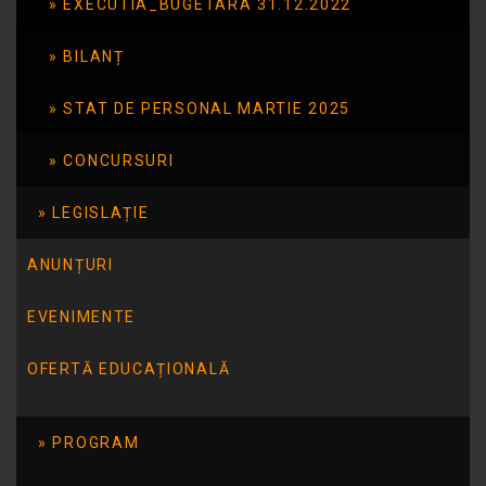
EXECUTIA_BUGETARA 31.12.2022
BILANȚ
STAT DE PERSONAL MARTIE 2025
CONCURSURI
LEGISLAȚIE
ANUNȚURI
EVENIMENTE
OFERTĂ EDUCAȚIONALĂ
PROGRAM
Elevii Școlii Gimnaziale Speciale Nr. 14 Tulcea
au participat cu interes la Concursul de