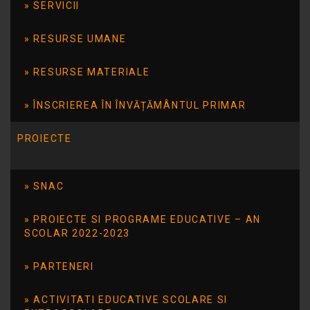
primit medalii, tricouri și diplome de
SERVICII
participare.
RESURSE UMANE
Această experiență le-a oferit oportunitatea
de a face mișcare în aer liber, de a socializa,
RESURSE MATERIALE
de a lucra în echipă și de a înțelege
importanța unui stil de viață sănătos, bazat
ÎNSCRIEREA ÎN ÎNVĂȚĂMÂNTUL PRIMAR
pe sport, fair-play și perseverență.
PROIECTE
SNAC
PROIECTE SI PROGRAME EDUCATIVE – AN
SCOLAR 2022-2023
PARTENERI
ACTIVITATI EDUCATIVE SCOLARE SI