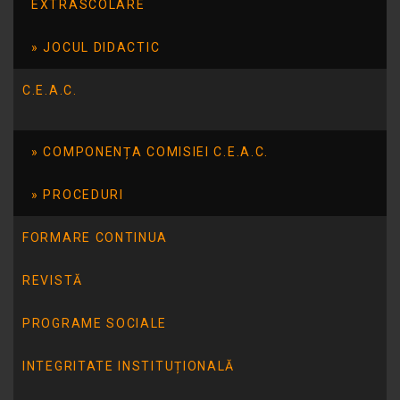
EXTRASCOLARE
JOCUL DIDACTIC
C.E.A.C.
COMPONENȚA COMISIEI C.E.A.C.
ARTICOLUL ANTERIOR
7 culori, o singură poveste
PROCEDURI
FORMARE CONTINUA
ARTICOLUL URMĂTOR
Dunarea-natură, emoție și învățare
REVISTĂ
PROGRAME SOCIALE
INTEGRITATE INSTITUȚIONALĂ