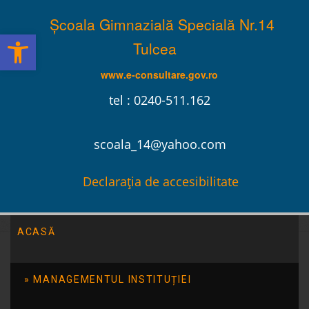
Școala Gimnazială Specială Nr.14
Deschide bara de unelte
Tulcea
www.e-consultare.gov.ro
tel : 0240-511.162
scoala_14@yahoo.com
Declarația de accesibilitate
ACASĂ
Școala Gimnazială Specială Nr.14 Tulcea
/
Evenimente
/
Cros „Ziua Olimpică”
MANAGEMENTUL INSTITUȚIEI
Cros „Ziua Olimpică”