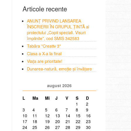
Articole recente
ANUNȚ PRIVIND LANSAREA
ÎNSCRIERII ÎN GRUPUL ȚINTĂ al
proiectului „Copii speciali. Visuri
împlinite”, cod SMIS 342583
Tabăra ”Creativ 3”
Clasa a X-a la final
Viața are prioritate!
Dunarea-natură, emoție și învățare
august 2026
L
Ma
Mi
J
V
S
D
1
2
3
4
5
6
7
8
9
10
11
12
13
14
15
16
17
18
19
20
21
22
23
24
25
26
27
28
29
30