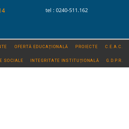
14
tel : 0240-511.162
NTE
OFERTĂ EDUCAȚIONALĂ
PROIECTE
C.E.A.C.
E SOCIALE
INTEGRITATE INSTITUȚIONALĂ
G.D.P.R.