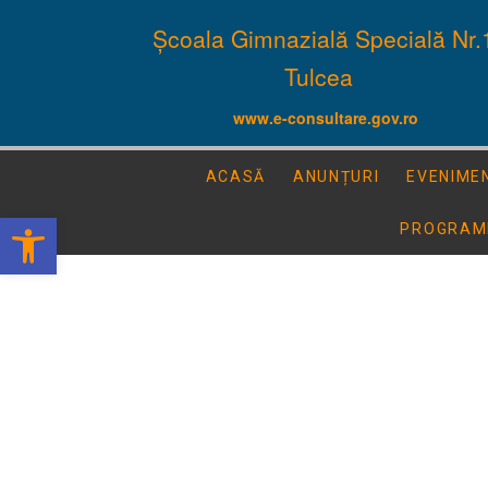
Școala Gimnazială Specială Nr.
Tulcea
www.e-consultare.gov.ro
ACASĂ
ANUNȚURI
EVENIME
Deschide bara de unelte
PROGRAM