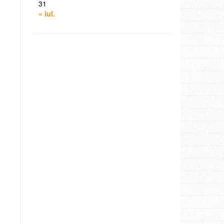
31
« iul.