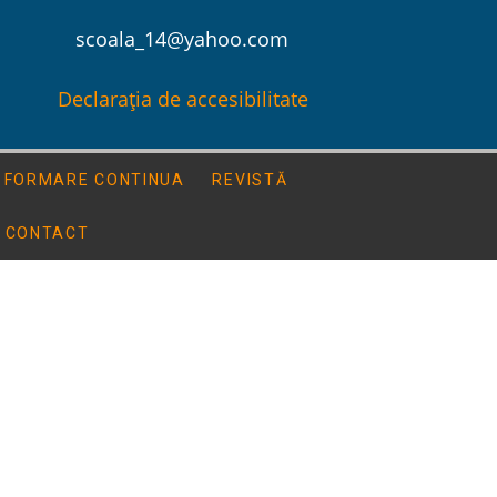
scoala_14@yahoo.com
Declarația de accesibilitate
FORMARE CONTINUA
REVISTĂ
CONTACT