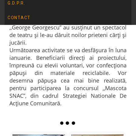
G.D.P.R.
comunicat, şi-au exprimat emoții și
sentimente, au relaționat. La finalul activității,
CONTACT
elevii clasei a III-a, de la Liceul de Arte
,,George Georgescu” au susținut un spectacol
de teatru și le-au dăruit noilor prieteni cărți și
jucării.
Următoarea activitate se va desfășura în luna
ianuarie. Beneficiarii direcți ai proiectului,
împreună cu elevii voluntari, vor confecționa
păpuși din materiale reciclabile. Vor
desemna păpușa cea mai bine realizată,
pentru participarea la concursul ,,Mascota
SNAC”, din cadrul Strategiei Nationale De
Acțiune Comunitară.