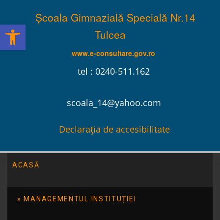
Școala Gimnazială Specială Nr.14
Deschide bara de unelte
Tulcea
www.e-consultare.gov.ro
tel : 0240-511.162
scoala_14@yahoo.com
Declarația de accesibilitate
ACASĂ
Școala Gimnazială Specială Nr.14 Tulcea
/
Evenimente
/
Lansarea proiectului Terapie prin arta teatrala
MANAGEMENTUL INSTITUȚIEI
Lansarea proiectului