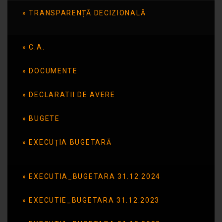
TRANSPARENȚĂ DECIZIONALĂ
Terapie prin arta
teatrala
C.A.
DOCUMENTE
Publicat în data de: 23 noiembrie 2016
DECLARATII DE AVERE
BUGETE
EXECUȚIA BUGETARĂ
EXECUTIA_BUGETARA 31.12.2024
EXECUTIE_BUGETARA 31.12.2023