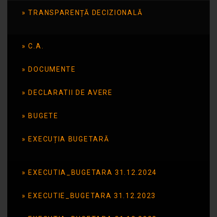
Parteneriat cu
TRANSPARENȚĂ DECIZIONALĂ
Biblioteca Judeteana
Panait Cerna sectia
C.A.
Ludoteca
DOCUMENTE
DECLARATII DE AVERE
Publicat în data de: 16 noiembrie 2016
BUGETE
EXECUȚIA BUGETARĂ
EXECUTIA_BUGETARA 31.12.2024
EXECUTIE_BUGETARA 31.12.2023