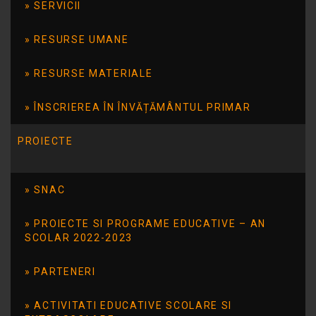
SERVICII
Doina, profesor Mirela Toderaş, profesor
Eliza Ştefănescu, profesor Elena Dorobanţu,
RESURSE UMANE
profesor Sofica Cornea şi alte cadre didactice,
au vizionat teatrul de păpuşi cu tema „O
RESURSE MATERIALE
călătorie cu Arlechino” prezentată de trupa
„Magic Art”.
ÎNSCRIEREA ÎN ÎNVĂȚĂMÂNTUL PRIMAR
PROIECTE
SNAC
PROIECTE SI PROGRAME EDUCATIVE – AN
SCOLAR 2022-2023
PARTENERI
ACTIVITATI EDUCATIVE SCOLARE SI