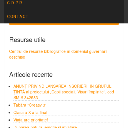
G.D.P.R.
CONTACT
Resurse utile
Centrul de resurse bibliografice în domeniul guvernării
deschise
Articole recente
ANUNȚ PRIVIND LANSAREA ÎNSCRIERII ÎN GRUPUL
ȚINTĂ al proiectului „Copii speciali. Visuri împlinite”, cod
SMIS 342583
Tabăra ”Creativ 3”
Clasa a X-a la final
Viața are prioritate!
Dunarea-natură, emoție și învățare