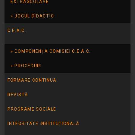
EXTRASCOLARE
JOCUL DIDACTIC
C.E.A.C.
ARTICOLUL ANTERIOR
COMPONENȚA COMISIEI C.E.A.C.
Tabara-Prietenul bun la nevoie se cunoaste –
iulie 2016
PROCEDURI
FORMARE CONTINUA
ARTICOLUL URMĂTOR
Lansarea proiectului Terapie prin arta teatrala
REVISTĂ
PROGRAME SOCIALE
INTEGRITATE INSTITUȚIONALĂ