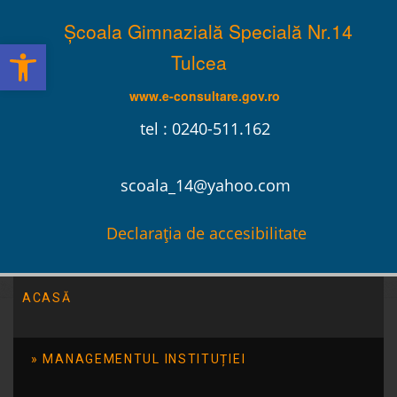
Școala Gimnazială Specială Nr.14
Deschide bara de unelte
Tulcea
www.e-consultare.gov.ro
tel : 0240-511.162
scoala_14@yahoo.com
Declarația de accesibilitate
ACASĂ
Școala Gimnazială Specială Nr.14 Tulcea
/
Evenimente
/
Parteneriat cu Biblioteca Judeteana Panait Cerna sectia
MANAGEMENTUL INSTITUȚIEI
Ludoteca