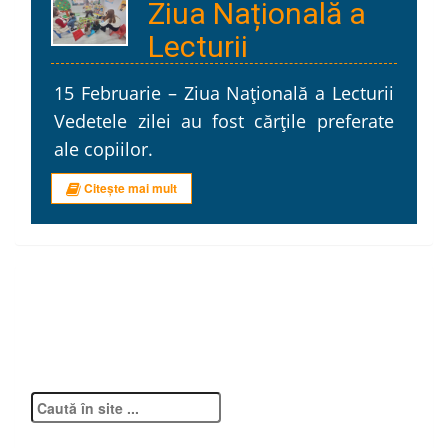
Ziua Națională a
Lecturii
15 Februarie – Ziua Națională a Lecturii
Vedetele zilei au fost cărțile preferate
ale copiilor.
Citește mai mult
Pg anterioară
1
…
16
17
18
…
84
Pg următoare