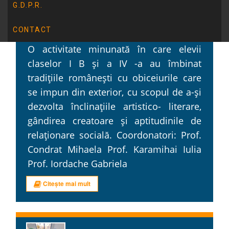
dragostei și a
G.D.P.R.
bunăvoinței”
CONTACT
O activitate minunată în care elevii
claselor I B și a IV -a au îmbinat
tradițiile românești cu obiceiurile care
se impun din exterior, cu scopul de a-și
dezvolta înclinațiile artistico- literare,
gândirea creatoare și aptitudinile de
relaționare socială. Coordonatori: Prof.
Condrat Mihaela Prof. Karamihai Iulia
Prof. Iordache Gabriela
Citește mai mult