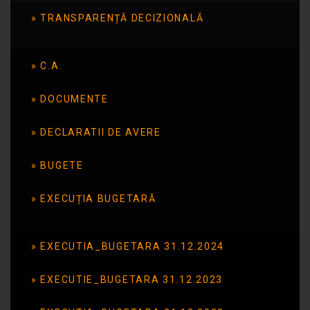
NAȚIONAL
TRANSPARENȚĂ DECIZIONALĂ
„SĂPTĂMÂNA VERDE”
C.A.
Perioada: 07–11.04.2025 Reciclăm și
experimentăm Oaza de verdeață
DOCUMENTE
Gastronomie verde Prin natură, pe
cărare… Planeta, prietena mea
DECLARATII DE AVERE
Citește mai mult
BUGETE
EXECUȚIA BUGETARĂ
Ziua
Internațională de
EXECUTIA_BUGETARA 31.12.2024
Conștientizare a
EXECUTIE_BUGETARA 31.12.2023
Autismului