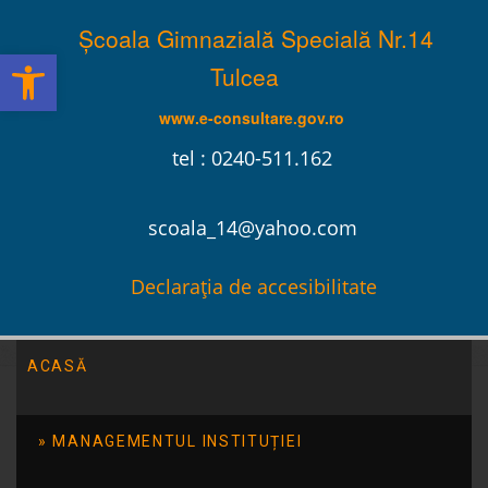
Școala Gimnazială Specială Nr.14
Deschide bara de unelte
Tulcea
www.e-consultare.gov.ro
tel : 0240-511.162
scoala_14@yahoo.com
Declarația de accesibilitate
ACASĂ
MANAGEMENTUL INSTITUȚIEI
PROGRAMUL