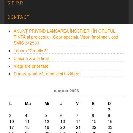
deschise
G.D.P.R.
CONTACT
ARTICOLE RECENTE
ANUNȚ PRIVIND LANSAREA ÎNSCRIERII ÎN GRUPUL
ȚINTĂ al proiectului „Copii speciali. Visuri împlinite”, cod
SMIS 342583
Tabăra ”Creativ 3”
Clasa a X-a la final
Viața are prioritate!
Dunarea-natură, emoție și învățare
august 2026
L
Ma
Mi
J
V
S
D
1
2
3
4
5
6
7
8
9
10
11
12
13
14
15
16
17
18
19
20
21
22
23
24
25
26
27
28
29
30