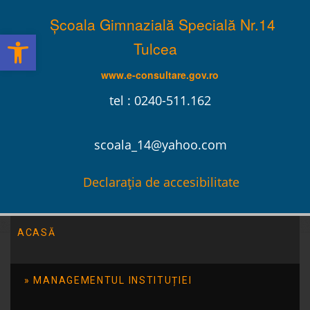
Școala Gimnazială Specială Nr.14
Deschide bara de unelte
Tulcea
www.e-consultare.gov.ro
tel : 0240-511.162
scoala_14@yahoo.com
Declarația de accesibilitate
ACASĂ
MANAGEMENTUL INSTITUȚIEI
Ziua Școlii 2013