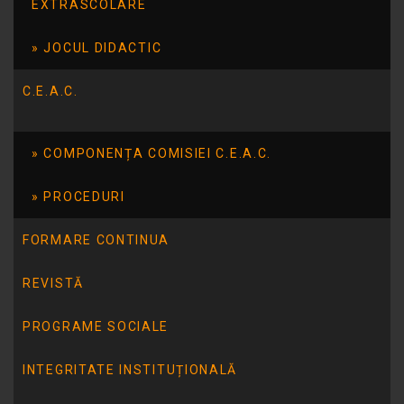
EXTRASCOLARE
profesor Adelina Petre, școlarii au
participat […]
JOCUL DIDACTIC
Citește mai mult
C.E.A.C.
COMPONENȚA COMISIEI C.E.A.C.
Pg anterioară
1
…
83
84
PROCEDURI
FORMARE CONTINUA
REVISTĂ
PROGRAME SOCIALE
RESURSE UTILE
INTEGRITATE INSTITUȚIONALĂ
Centrul de resurse bibliografice în domeniul guvernării