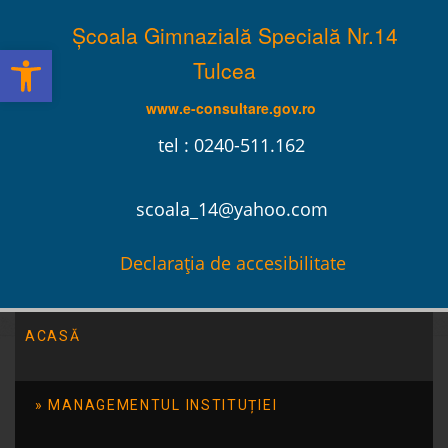
Școala Gimnazială Specială Nr.14
Deschide bara de unelte
Tulcea
www.e-consultare.gov.ro
tel : 0240-511.162
scoala_14@yahoo.com
Declarația de accesibilitate
ACASĂ
Școala Gimnazială Specială Nr.14 Tulcea
/
Evenimente
/
Tabăra „Creativ-2!”
MANAGEMENTUL INSTITUȚIEI
Tabăra „Creativ-2!”