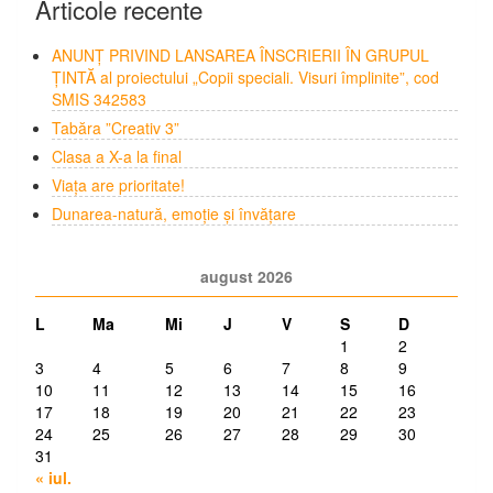
Articole recente
ANUNȚ PRIVIND LANSAREA ÎNSCRIERII ÎN GRUPUL
ȚINTĂ al proiectului „Copii speciali. Visuri împlinite”, cod
SMIS 342583
Tabăra ”Creativ 3”
Clasa a X-a la final
Viața are prioritate!
Dunarea-natură, emoție și învățare
august 2026
L
Ma
Mi
J
V
S
D
1
2
3
4
5
6
7
8
9
10
11
12
13
14
15
16
17
18
19
20
21
22
23
24
25
26
27
28
29
30
31
« iul.