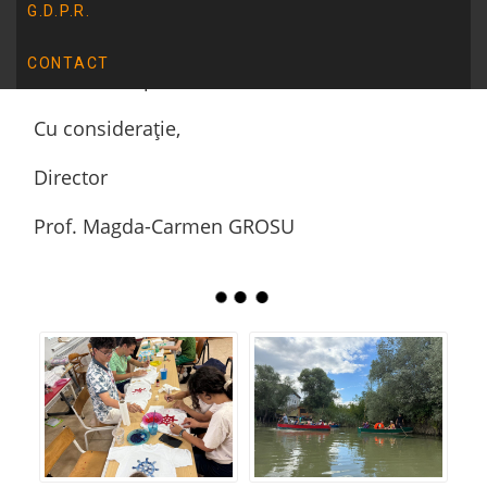
fost cuvintele-cheie.
G.D.P.R.
Vă mulțumim că ne-ați permis să facem parte
CONTACT
din această poveste!
Cu considerație,
Director
Prof. Magda-Carmen GROSU