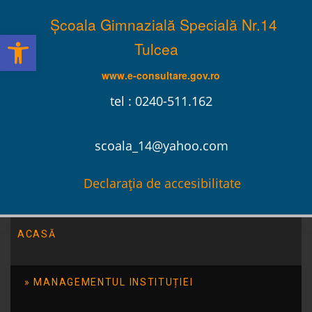
Școala Gimnazială Specială Nr.14
Deschide bara de unelte
Tulcea
www.e-consultare.gov.ro
tel : 0240-511.162
scoala_14@yahoo.com
Declarația de accesibilitate
ACASĂ
Școala Gimnazială Specială Nr.14 Tulcea
/
Evenimente
/
Vizită la muzeu
MANAGEMENTUL INSTITUȚIEI
Vizită la muzeu