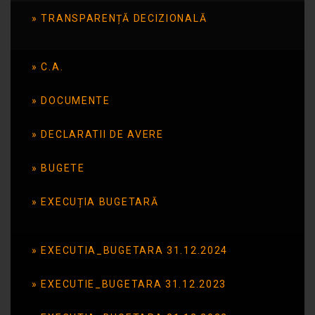
TRANSPARENȚĂ DECIZIONALĂ
Publicat în data de: 14 noiembrie 2023
C.A.
DOCUMENTE
DECLARATII DE AVERE
BUGETE
EXECUȚIA BUGETARĂ
EXECUTIA_BUGETARA 31.12.2024
EXECUTIE_BUGETARA 31.12.2023
Programul Național „Școala Altfel”
Tema – „Vizită la muzeu”