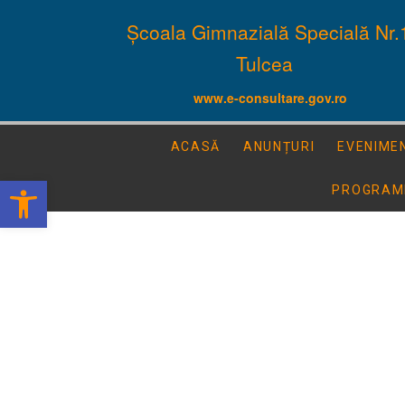
Școala Gimnazială Specială Nr.
Tulcea
www.e-consultare.gov.ro
ACASĂ
ANUNȚURI
EVENIME
Deschide bara de unelte
PROGRAM