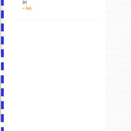
31
« iul.