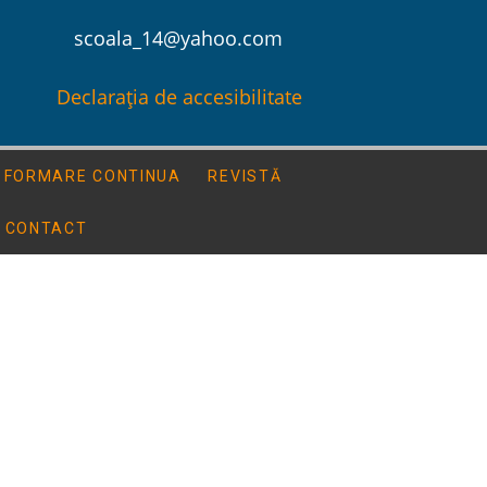
scoala_14@yahoo.com
Declarația de accesibilitate
FORMARE CONTINUA
REVISTĂ
CONTACT