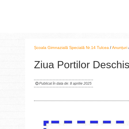
Școala Gimnazială Specială Nr.14 Tulcea
/
Anunțuri
Ziua Portilor Deschi
Publicat în data de: 8 aprilie 2025