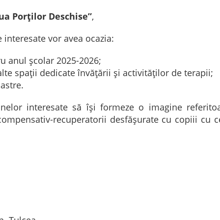
ua Porților Deschise”
,
ne interesate vor avea ocazia:
u anul școlar 2025-2026;
lte spații dedicate învățării și activităților de terapii;
astre.
nelor interesate să își formeze o imagine referito
i compensativ-recuperatorii desfășurate cu copiii cu c
n. Tulcea