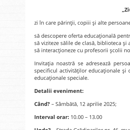
„Zi
zi în care părinții, copiii și alte persoa
să descopere oferta educațională pentr
să viziteze sălile de clasă, biblioteca și a
să interacționeze cu profesorii școlii no
Invitația noastră se adresează persoa
specificul activităților educaționale ș
educaţionale speciale.
Detalii eveniment:
Când?
– Sâmbătă, 12 aprilie 2025;
Interval orar:
10.00 – 13.00
Unde?
– Strada Grădinarilor nr. 46, mu