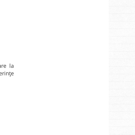
are la
erințe