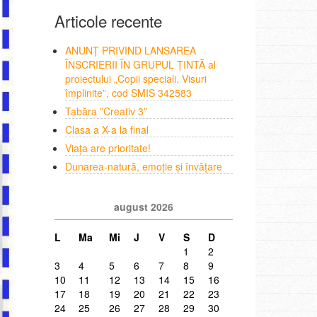
Articole recente
ANUNȚ PRIVIND LANSAREA
ÎNSCRIERII ÎN GRUPUL ȚINTĂ al
proiectului „Copii speciali. Visuri
împlinite”, cod SMIS 342583
Tabăra ”Creativ 3”
Clasa a X-a la final
Viața are prioritate!
Dunarea-natură, emoție și învățare
august 2026
L
Ma
Mi
J
V
S
D
1
2
3
4
5
6
7
8
9
10
11
12
13
14
15
16
17
18
19
20
21
22
23
24
25
26
27
28
29
30