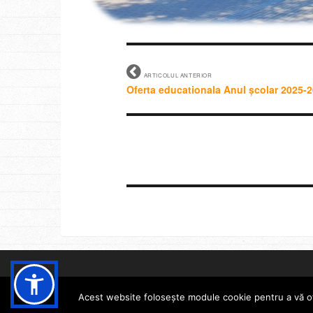
ARTICOLUL ANTERIOR
Oferta educationala Anul școlar 2025-
Acest website folosește module cookie pentru a vă oferi