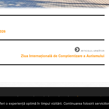
2026
ARTICOLUL URMĂTOR
Ziua Internațională de Conștientizare a Autismului
© Școala 14 Tulcea | dezvoltat de
InfoTrust-Design
 o experiență optimă în timpul vizitării. Continuarea folosirii serviciil