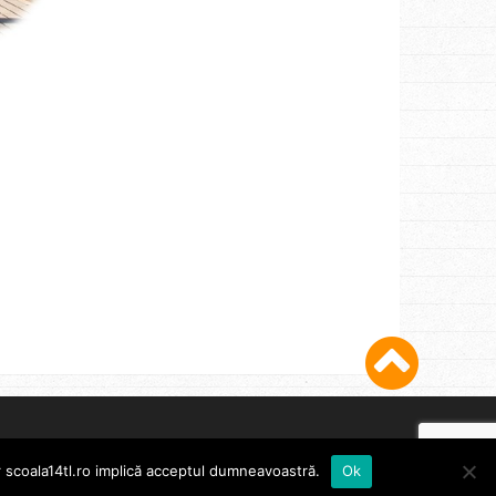
or scoala14tl.ro implică acceptul dumneavoastră.
Ok