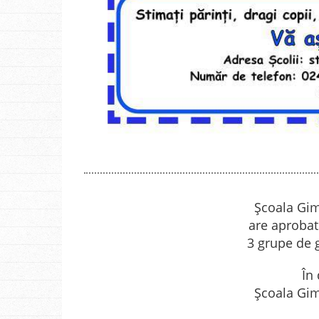
Școala Gim
are aprobat
3 grupe de g
În
Şcoala Gim