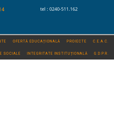
14
tel : 0240-511.162
NTE
OFERTĂ EDUCAȚIONALĂ
PROIECTE
C.E.A.C.
E SOCIALE
INTEGRITATE INSTITUȚIONALĂ
G.D.P.R.