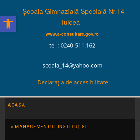
Școala Gimnazială Specială Nr.14
Deschide bara de unelte
Tulcea
www.e-consultare.gov.ro
tel : 0240-511.162
scoala_14@yahoo.com
Declarația de accesibilitate
ACASĂ
Școala Gimnazială Specială Nr.14 Tulcea
/
2015
/
decembrie
MANAGEMENTUL INSTITUȚIEI
Serbarea de