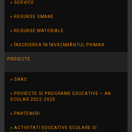
SERVICII
Citește mai mult
RESURSE UMANE
RESURSE MATERIALE
ÎNSCRIEREA ÎN ÎNVĂȚĂMÂNTUL PRIMAR
PROIECTE
SNAC
Resurse utile
PROIECTE SI PROGRAME EDUCATIVE – AN
Centrul de resurse bibliografice în domeniul guvernării
SCOLAR 2022-2023
deschise
PARTENERI
Articole recente
ACTIVITATI EDUCATIVE SCOLARE SI