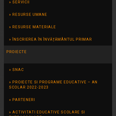
SERVICII
desfășurate au fost : 1. eveniment […]
RESURSE UMANE
Citește mai mult
RESURSE MATERIALE
ÎNSCRIEREA ÎN ÎNVĂȚĂMÂNTUL PRIMAR
PROIECTE
SNAC
PROIECTE SI PROGRAME EDUCATIVE – AN
SCOLAR 2022-2023
Resurse utile
PARTENERI
Centrul de resurse bibliografice în domeniul guvernării
deschise
ACTIVITATI EDUCATIVE SCOLARE SI