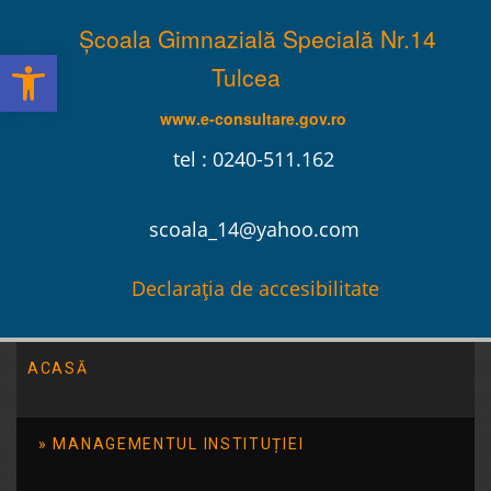
Școala Gimnazială Specială Nr.14
Deschide bara de unelte
Tulcea
www.e-consultare.gov.ro
tel : 0240-511.162
scoala_14@yahoo.com
Declarația de accesibilitate
ACASĂ
Școala Gimnazială Specială Nr.14 Tulcea
/
2016
/
martie
MANAGEMENTUL INSTITUȚIEI
CONDITII