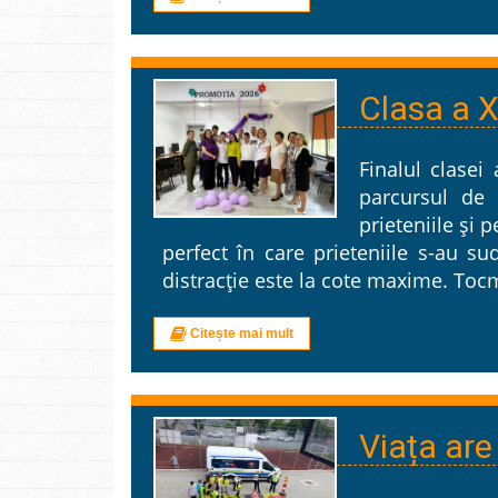
Clasa a X-
Finalul clasei
parcursul de
prieteniile și
perfect în care prieteniile s-au su
distracție este la cote maxime. Toc
Citește mai mult
Viața are 