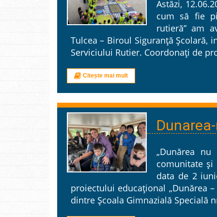
Astăzi, 12.06.2
cum să fie pi
rutieră” am av
Tulcea – Biroul Siguranță Școlară, i
Serviciului Rutier. Coordonați de pro
Citește mai mult
Dunarea-n
„Dunărea nu e
comunitate și r
data de 2 iuni
proiectului educațional „Dunărea – n
dintre Școala Gimnazială Specială n