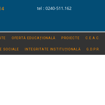
14
tel : 0240-511.162
NTE
OFERTĂ EDUCAȚIONALĂ
PROIECTE
C.E.A.C.
E SOCIALE
INTEGRITATE INSTITUȚIONALĂ
G.D.P.R.