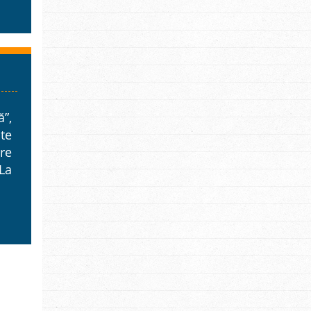
”,
te
re
La