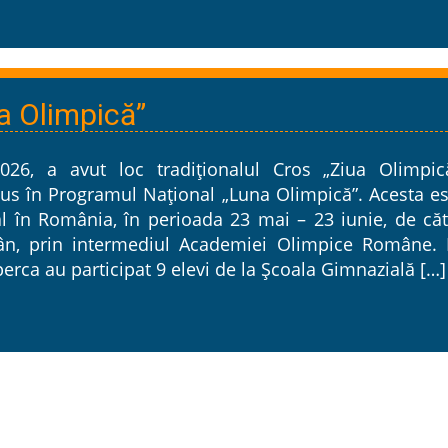
a Olimpică”
2026, a avut loc tradiționalul Cros „Ziua Olimpică
us în Programul Național „Luna Olimpică”. Acesta es
l în România, în perioada 23 mai – 23 iunie, de căt
ân, prin intermediul Academiei Olimpice Române. 
erca au participat 9 elevi de la Școala Gimnazială […]