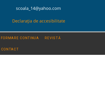
scoala_14@yahoo.com
Declarația de accesibilitate
FORMARE CONTINUA
REVISTĂ
CONTACT