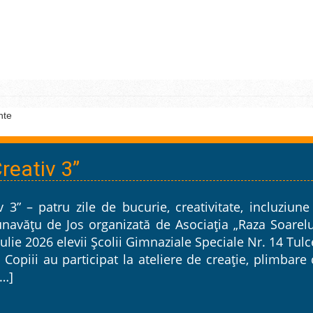
nte
reativ 3”
 3” – patru zile de bucurie, creativitate, incluziune
unavățu de Jos organizată de Asociația „Raza Soarelu
iulie 2026 elevii Școlii Gimnaziale Speciale Nr. 14 Tul
Copiii au participat la ateliere de creație, plimbare
[…]