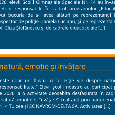
026, elevii Școlii Gimnaziale Speciale Nr. 14 au învă
etoni responsabili! În cadrul programului „Educaț
ut bucuria de a-i avea alături pe reprezentanții I
nspector de poliție Daniela Lucianu, și pe reprezentan
f. Eliza Ștefănescu și de cadrele didactice ale […]
atură, emoție și învățare
ste doar un fluviu, ci o lecție vie despre natur
esponsabilitate.” Elevii școlii noastre au participat
e 2026 la o activitate deosebită desfășurată în cadr
atură, emoție și învățare”, realizată prin parteneria
r.14 Tulcea și SC NAVROM-DELTA SA. Activitatea […]