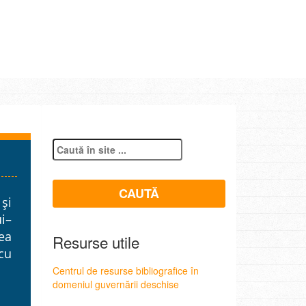
 și
i–
cea
Resurse utile
 cu
Centrul de resurse bibliografice în
domeniul guvernării deschise