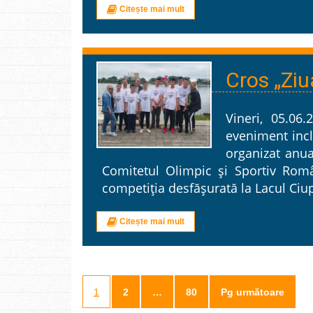
Citește mai mult
Cros „Ziu
Vineri, 05.06.
eveniment incl
organizat anua
Comitetul Olimpic și Sportiv Rom
competiția desfășurată la Lacul Ciup
Citește mai mult
1
2
…
80
Pg următoare