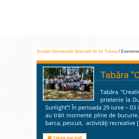
Școala Gimnazială Specială Nr.14 Tulcea
/
Evenime
Tabăra ”C
Tabăra ”Creativ
prietenie la D
Sunlight”! În perioada 29 iunie – 03 
au trăit momente pline de bucurie. 
barca, pescuit, activități recreative 
Citește mai mult