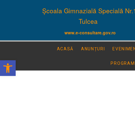
Școala Gimnazială Specială Nr.
Tulcea
www.e-consultare.gov.ro
ACASĂ
ANUNȚURI
EVENIME
Deschide bara de unelte
PROGRAM