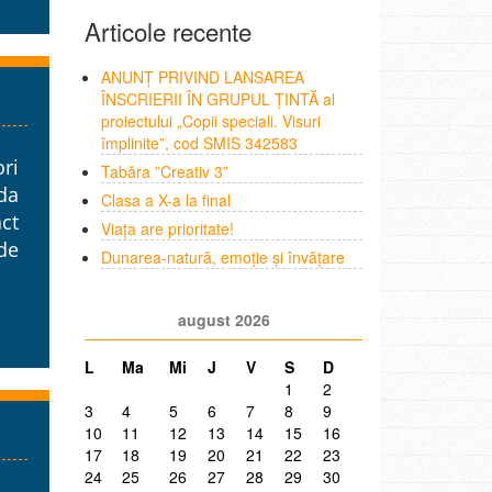
Articole recente
ANUNȚ PRIVIND LANSAREA
ÎNSCRIERII ÎN GRUPUL ȚINTĂ al
proiectului „Copii speciali. Visuri
împlinite”, cod SMIS 342583
ori
Tabăra ”Creativ 3”
da
Clasa a X-a la final
nct
Viața are prioritate!
 de
Dunarea-natură, emoție și învățare
august 2026
L
Ma
Mi
J
V
S
D
1
2
3
4
5
6
7
8
9
10
11
12
13
14
15
16
17
18
19
20
21
22
23
24
25
26
27
28
29
30