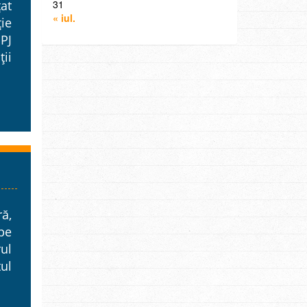
31
țat
« iul.
ie
PJ
ții
ă,
 pe
ul
tul