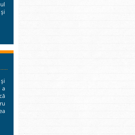
ul
și
și
 a
că
ru
ea