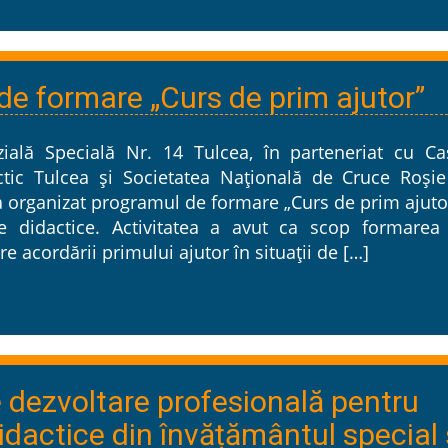
e formare „Curs de prim ajutor”
ială Specială Nr. 14 Tulcea, în parteneriat cu Ca
ctic Tulcea și Societatea Națională de Cruce Roșie
 a organizat programul de formare „Curs de prim ajuto
e didactice. Activitatea a avut ca scop formarea 
acordării primului ajutor în situații de […]
e dezvoltare profesională pentru
idactice din învățământul special 