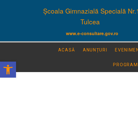
Școala Gimnazială Specială Nr.
Tulcea
www.e-consultare.gov.ro
ACASĂ
ANUNȚURI
EVENIME
Deschide bara de unelte
PROGRAM