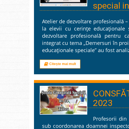
special i
Atelier de dezvoltare profesională 
la elevii cu cerințe educaționale
dezvoltare profesională pentru ca
integrat cu tema „Demersuri în proie
educaționale speciale” au fost anali
Citește mai mult
CONSFĂT
2023
Profesorii din
sub coordonarea doamnei inspector 