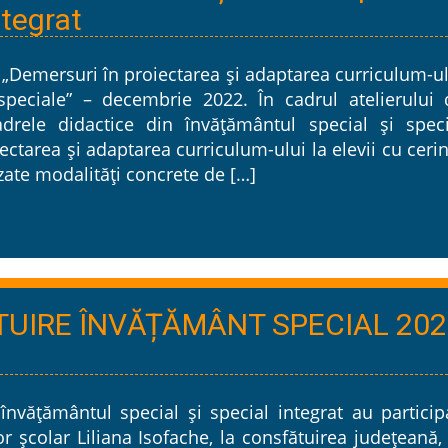
ntegrat
– „Demersuri în proiectarea și adaptarea curriculum-u
 speciale” – decembrie 2022. În cadrul atelierului 
drele didactice din învățământul special și speci
ctarea și adaptarea curriculum-ului la elevii cu ceri
zate modalități concrete de […]
UIRE ÎNVĂȚĂMÂNT SPECIAL 202
 învățământul special și special integrat au particip
școlar Liliana Isofache, la consfătuirea județeană, 