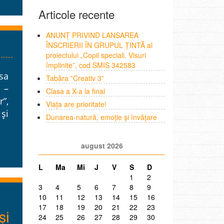
Articole recente
ANUNȚ PRIVIND LANSAREA
ÎNSCRIERII ÎN GRUPUL ȚINTĂ al
proiectului „Copii speciali. Visuri
împlinite”, cod SMIS 342583
sa
Tabăra ”Creativ 3”
 –
Clasa a X-a la final
r”,
Viața are prioritate!
și
Dunarea-natură, emoție și învățare
august 2026
L
Ma
Mi
J
V
S
D
1
2
3
4
5
6
7
8
9
10
11
12
13
14
15
16
17
18
19
20
21
22
23
și
24
25
26
27
28
29
30