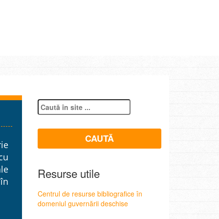
ie
 cu
le
Resurse utile
 în
Centrul de resurse bibliografice în
domeniul guvernării deschise