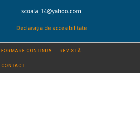
scoala_14@yahoo.com
Declarația de accesibilitate
FORMARE CONTINUA
REVISTĂ
CONTACT