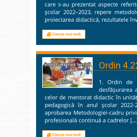
care s-au prezentat aspecte referi
școlar 2022–2023, repere metodolo
proiectarea didactică, rezultatele în
Citește mai mult
Ordin 4.2
1. Ordin de m
desfășurarea a
celor de mentorat didactic în unit
pedagogică în anul școlar 2022-
aprobarea Metodologiei-cadru privi
profesională continuă a cadrelor […
Citește mai mult