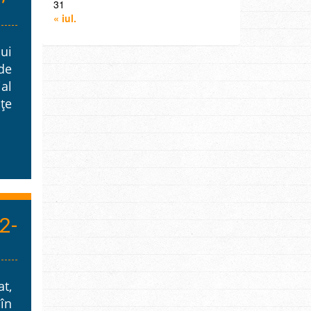
31
« iul.
lui
de
al
nțe
2-
at,
în