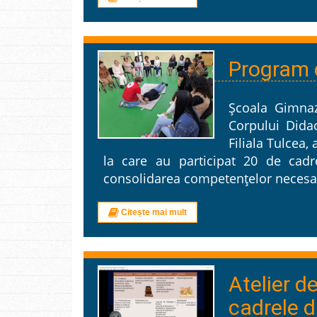
Program d
Școala Gimnaz
Corpului Dida
Filiala Tulcea,
la care au participat 20 de cadr
consolidarea competențelor necesare 
Citește mai mult
Atelier d
cadrele d