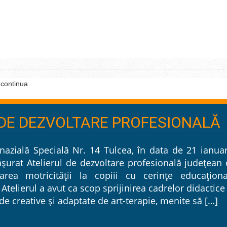
continua
 DE DEZVOLTARE PROFESIONALĂ
azială Specială Nr. 14 Tulcea, în data de 21 ianuar
ășurat Atelierul de dezvoltare profesională județean
area motricității la copiii cu cerințe educaționa
 Atelierul a avut ca scop sprijinirea cadrelor didactice
de creative și adaptate de art-terapie, menite să […]