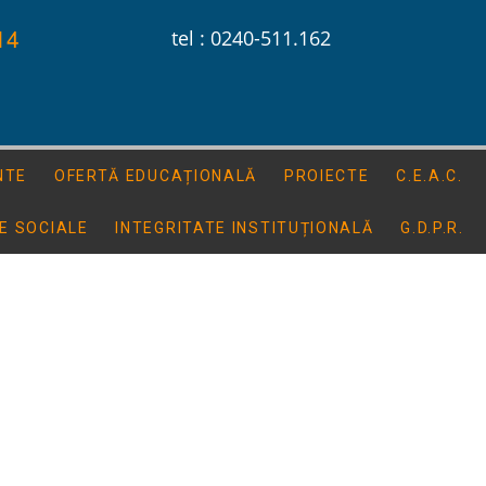
14
tel : 0240-511.162
NTE
OFERTĂ EDUCAȚIONALĂ
PROIECTE
C.E.A.C.
E SOCIALE
INTEGRITATE INSTITUȚIONALĂ
G.D.P.R.