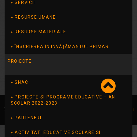
SERVICII
Dunarea-natură, emoție și învățare
RESURSE UMANE
iulie 2026
RESURSE MATERIALE
L
Ma
Mi
J
V
S
D
1
2
3
4
5
6
7
8
9
10
11
12
ÎNSCRIEREA ÎN ÎNVĂȚĂMÂNTUL PRIMAR
13
14
15
16
17
18
19
20
21
22
23
24
25
26
PROIECTE
27
28
29
30
31
« iun.
SNAC
PROIECTE SI PROGRAME EDUCATIVE – AN
SCOLAR 2022-2023
© Școala 14 Tulcea | dezvoltat de
InfoTrust-Design
PARTENERI
ACTIVITATI EDUCATIVE SCOLARE SI