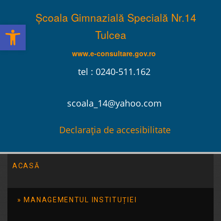
Școala Gimnazială Specială Nr.14
Deschide bara de unelte
Tulcea
www.e-consultare.gov.ro
tel : 0240-511.162
scoala_14@yahoo.com
Declarația de accesibilitate
ACASĂ
Școala Gimnazială Specială Nr.14 Tulcea
/
2026
/
iulie
/
06
MANAGEMENTUL INSTITUȚIEI
Tabăra ”Creativ 3”