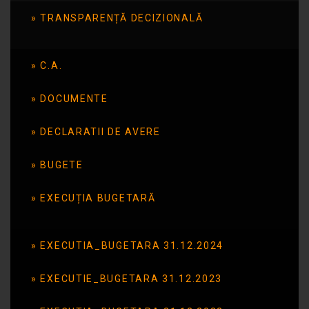
TRANSPARENȚĂ DECIZIONALĂ
Dans ,,Împreună pentru
viitor”
C.A.
DOCUMENTE
Publicat în data de: 4 mai 2015
DECLARATII DE AVERE
BUGETE
EXECUȚIA BUGETARĂ
EXECUTIA_BUGETARA 31.12.2024
EXECUTIE_BUGETARA 31.12.2023