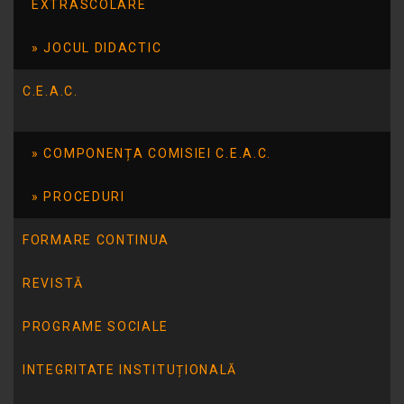
EXTRASCOLARE
elevi ai Şcolii Profesionale „Danubius”, a
participat la secţiunea Dans tradiţional şi a
JOCUL DIDACTIC
obţinut locul II.
C.E.A.C.
COMPONENȚA COMISIEI C.E.A.C.
PROCEDURI
FORMARE CONTINUA
REVISTĂ
PROGRAME SOCIALE
INTEGRITATE INSTITUȚIONALĂ