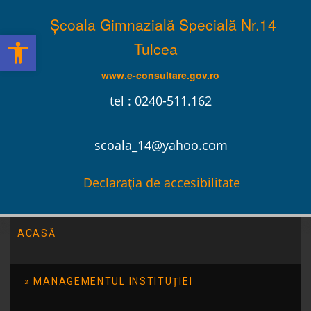
Școala Gimnazială Specială Nr.14
Deschide bara de unelte
Tulcea
www.e-consultare.gov.ro
tel : 0240-511.162
scoala_14@yahoo.com
Declarația de accesibilitate
ACASĂ
Școala Gimnazială Specială Nr.14 Tulcea
/
Evenimente
/
Concurs National de Dans ,,Împreună pentru viitor”
MANAGEMENTUL INSTITUȚIEI
Concurs National de