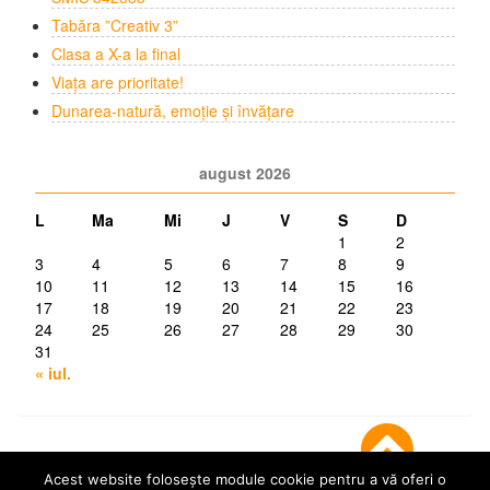
Tabăra ”Creativ 3”
Clasa a X-a la final
Viața are prioritate!
Dunarea-natură, emoție și învățare
august 2026
L
Ma
Mi
J
V
S
D
1
2
3
4
5
6
7
8
9
10
11
12
13
14
15
16
17
18
19
20
21
22
23
24
25
26
27
28
29
30
31
« iul.
Acest website folosește module cookie pentru a vă oferi o