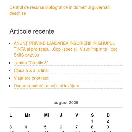
Centrul de resurse bibliografice în domeniul guvernării
deschise
Articole recente
ANUNȚ PRIVIND LANSAREA ÎNSCRIERII ÎN GRUPUL
ȚINTĂ al proiectului „Copii speciali. Visuri împlinite”, cod
SMIS 342583
Tabăra ”Creativ 3”
Clasa a X-a la final
Viața are prioritate!
Dunarea-natură, emoție și învățare
august 2026
L
Ma
Mi
J
V
S
D
1
2
3
4
5
6
7
8
9