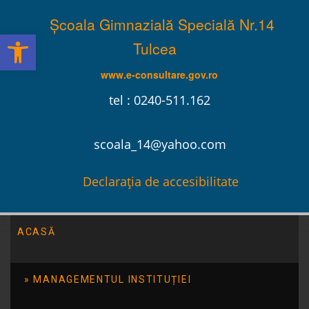
Școala Gimnazială Specială Nr.14
Deschide bara de unelte
Tulcea
www.e-consultare.gov.ro
tel : 0240-511.162
scoala_14@yahoo.com
Declarația de accesibilitate
ACASĂ
Școala Gimnazială Specială Nr.14 Tulcea
/
Evenimente
/
“Preprofesionalizarea – primul pas spre o viaţă
MANAGEMENTUL INSTITUȚIEI
independentă”