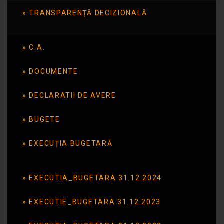
“Preprofesionalizarea –
TRANSPARENȚĂ DECIZIONALĂ
primul pas spre o viaţă
independentă”
C.A.
DOCUMENTE
Publicat în data de: 6 aprilie 2015
DECLARATII DE AVERE
BUGETE
EXECUȚIA BUGETARĂ
EXECUTIA_BUGETARA 31.12.2024
EXECUTIE_BUGETARA 31.12.2023