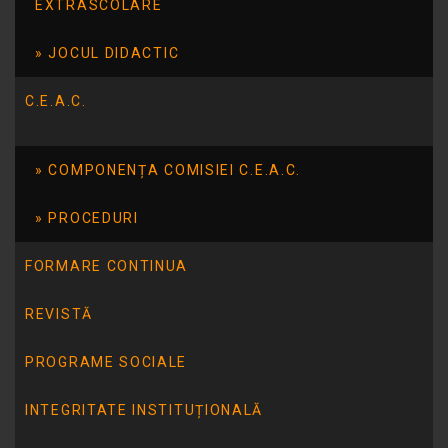
dizabilităţi.
EXTRASCOLARE
Obiectiv general:
JOCUL DIDACTIC
Dezvoltarea abilităţilor manuale, profesionale
şi sociale ale elevilor din Şcoala Gimnazială
C.E.A.C.
Specială Nr. 14 Tulcea.
COMPONENȚA COMISIEI C.E.A.C.
PROCEDURI
FORMARE CONTINUA
REVISTĂ
PROGRAME SOCIALE
INTEGRITATE INSTITUȚIONALĂ