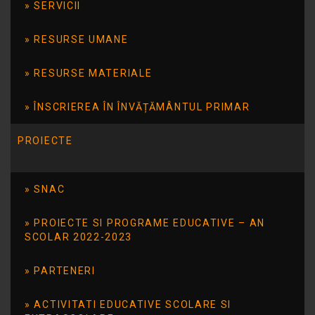
SERVICII
2023-2024
RESURSE UMANE
Program de funcționare a unității de
învățământ_2023-2024
RESURSE MATERIALE
Program de lucru secretariat_2023-2024
ÎNSCRIEREA ÎN ÎNVĂȚĂMÂNTUL PRIMAR
Program de lucru și audiențe director_2023-
PROIECTE
2024
SNAC
PROIECTE SI PROGRAME EDUCATIVE – AN
SCOLAR 2022-2023
PARTENERI
Resurse utile
ACTIVITATI EDUCATIVE SCOLARE SI