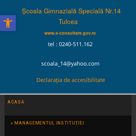
Școala Gimnazială Specială Nr.14
Deschide bara de unelte
Tulcea
www.e-consultare.gov.ro
tel : 0240-511.162
scoala_14@yahoo.com
Declarația de accesibilitate
ACASĂ
Program
MANAGEMENTUL INSTITUȚIEI