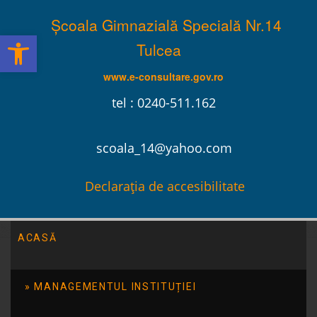
Școala Gimnazială Specială Nr.14
Deschide bara de unelte
Tulcea
www.e-consultare.gov.ro
tel : 0240-511.162
scoala_14@yahoo.com
Declarația de accesibilitate
ACASĂ
Școala Gimnazială Specială Nr.14 Tulcea
/
Evenimente
/
07.02.2025 „Ziua Internațională a Cititului Împreună”
MANAGEMENTUL INSTITUȚIEI
07.02.2025 „Ziua