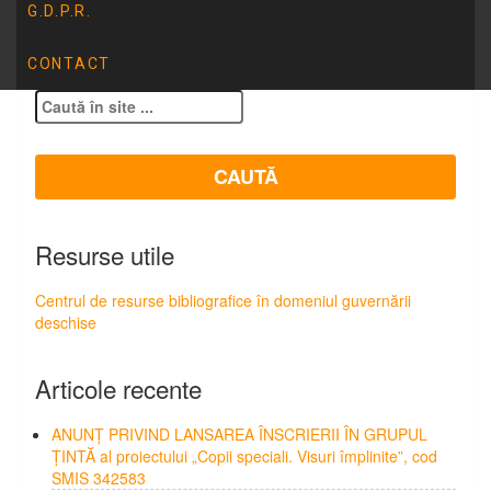
G.D.P.R.
CONTACT
Resurse utile
Centrul de resurse bibliografice în domeniul guvernării
deschise
Articole recente
ANUNȚ PRIVIND LANSAREA ÎNSCRIERII ÎN GRUPUL
ȚINTĂ al proiectului „Copii speciali. Visuri împlinite”, cod
SMIS 342583