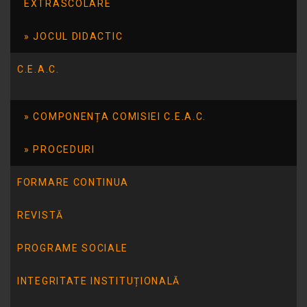
EXTRASCOLARE
JOCUL DIDACTIC
C.E.A.C.
COMPONENȚA COMISIEI C.E.A.C.
PROCEDURI
ARTICOLUL ANTERIOR
FORMARE CONTINUA
Ziua Națională a Lecturii
REVISTĂ
ARTICOLUL URMĂTOR
PROGRAME SOCIALE
Concursul de Creație Literară „ Îmi ZICI o
poveste?”
INTEGRITATE INSTITUȚIONALĂ