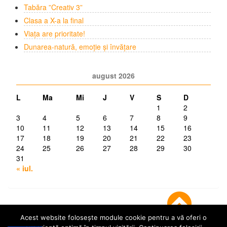
Tabăra ”Creativ 3”
Clasa a X-a la final
Viața are prioritate!
Dunarea-natură, emoție și învățare
august 2026
L
Ma
Mi
J
V
S
D
1
2
3
4
5
6
7
8
9
10
11
12
13
14
15
16
17
18
19
20
21
22
23
24
25
26
27
28
29
30
31
« iul.
Acest website folosește module cookie pentru a vă oferi o