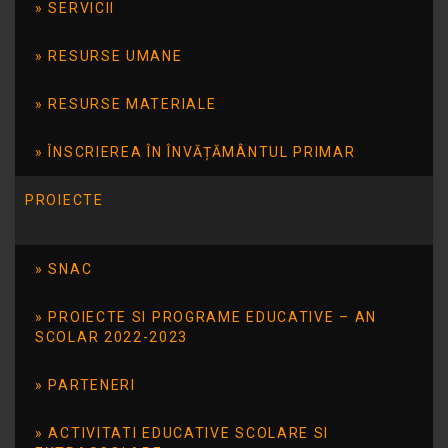
III-a A, a IV-a și a VI- a.
SERVICII
Coordonatori:
RESURSE UMANE
Profesor: Eliza ȘTEFĂNESCU
RESURSE MATERIALE
Bibliotecar: Mihaela RUSU
ÎNSCRIEREA ÎN ÎNVĂȚĂMÂNTUL PRIMAR
Profesor: Anișoara Badică
PROIECTE
Bibliotecar: Valentina Ciobu
SNAC
PROIECTE SI PROGRAME EDUCATIVE – AN
SCOLAR 2022-2023
PARTENERI
ACTIVITATI EDUCATIVE SCOLARE SI