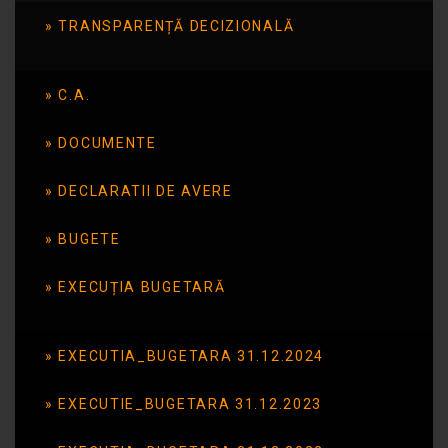
TRANSPARENȚĂ DECIZIONALĂ
Internațională a Cititului
Împreună”
C.A.
DOCUMENTE
Publicat în data de: 2 iunie 2025
DECLARATII DE AVERE
BUGETE
EXECUȚIA BUGETARĂ
EXECUTIA_BUGETARA 31.12.2024
EXECUTIE_BUGETARA 31.12.2023