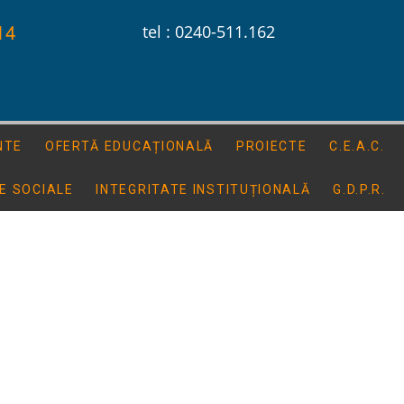
14
tel : 0240-511.162
NTE
OFERTĂ EDUCAȚIONALĂ
PROIECTE
C.E.A.C.
E SOCIALE
INTEGRITATE INSTITUȚIONALĂ
G.D.P.R.