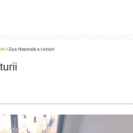
nte
/
Ziua Națională a Lecturii
urii