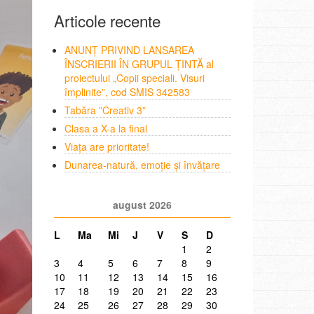
Articole recente
ANUNȚ PRIVIND LANSAREA
ÎNSCRIERII ÎN GRUPUL ȚINTĂ al
proiectului „Copii speciali. Visuri
împlinite”, cod SMIS 342583
Tabăra ”Creativ 3”
Clasa a X-a la final
Viața are prioritate!
Dunarea-natură, emoție și învățare
august 2026
L
Ma
Mi
J
V
S
D
1
2
3
4
5
6
7
8
9
10
11
12
13
14
15
16
17
18
19
20
21
22
23
24
25
26
27
28
29
30