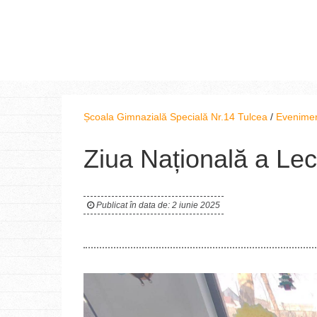
Școala Gimnazială Specială Nr.14 Tulcea
/
Evenime
Ziua Națională a Lect
Publicat în data de: 2 iunie 2025