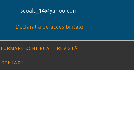
scoala_14@yahoo.com
Declarația de accesibilitate
FORMARE CONTINUA
REVISTĂ
CONTACT