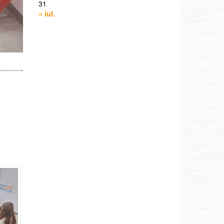
31
« iul.