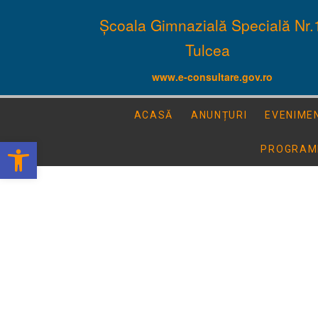
Școala Gimnazială Specială Nr.
Tulcea
www.e-consultare.gov.ro
ACASĂ
ANUNȚURI
EVENIME
Deschide bara de unelte
PROGRAM