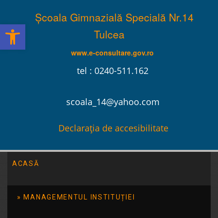
Școala Gimnazială Specială Nr.14
Deschide bara de unelte
Tulcea
www.e-consultare.gov.ro
tel : 0240-511.162
scoala_14@yahoo.com
Declarația de accesibilitate
ACASĂ
Școala Gimnazială Specială Nr.14 Tulcea
/
2014
/
ianuarie
/
27
MANAGEMENTUL INSTITUȚIEI