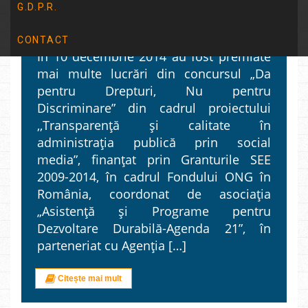
G.D.P.R.
DISCRIMINARE
CONTACT
In 10 decembrie 2014 au fost premiate
mai multe lucrări din concursul „Da
pentru Drepturi, Nu pentru
Discriminare” din cadrul proiectului
,,Transparență și calitate în
administrația publică prin social
media”, finanțat prin Granturile SEE
2009-2014, în cadrul Fondului ONG în
România, coordonat de asociaţia
„Asistenţă şi Programe pentru
Dezvoltare Durabilă-Agenda 21”, în
parteneriat cu Agenţia […]
Citește mai mult