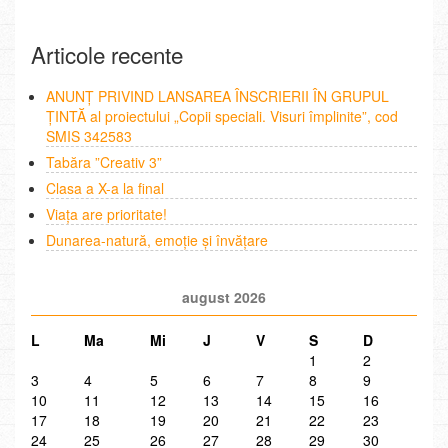
Articole recente
ANUNȚ PRIVIND LANSAREA ÎNSCRIERII ÎN GRUPUL
ȚINTĂ al proiectului „Copii speciali. Visuri împlinite”, cod
SMIS 342583
Tabăra ”Creativ 3”
Clasa a X-a la final
Viața are prioritate!
Dunarea-natură, emoție și învățare
august 2026
L
Ma
Mi
J
V
S
D
1
2
3
4
5
6
7
8
9
10
11
12
13
14
15
16
17
18
19
20
21
22
23
24
25
26
27
28
29
30