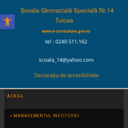
Școala Gimnazială Specială Nr.14
Deschide bara de unelte
Tulcea
www.e-consultare.gov.ro
tel : 0240-511.162
scoala_14@yahoo.com
Declarația de accesibilitate
ACASĂ
Școala Gimnazială Specială Nr.14 Tulcea
/
2015
MANAGEMENTUL INSTITUȚIEI
Serbarea de