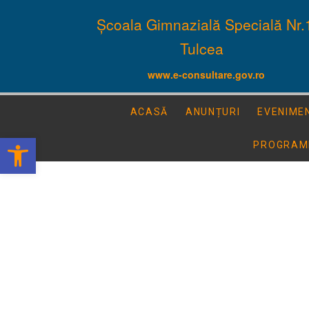
Școala Gimnazială Specială Nr.
Tulcea
www.e-consultare.gov.ro
ACASĂ
ANUNȚURI
EVENIME
Deschide bara de unelte
PROGRAM