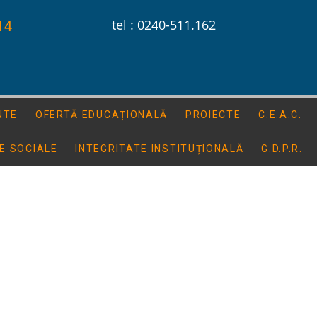
14
tel : 0240-511.162
NTE
OFERTĂ EDUCAȚIONALĂ
PROIECTE
C.E.A.C.
E SOCIALE
INTEGRITATE INSTITUȚIONALĂ
G.D.P.R.