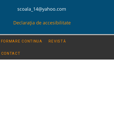
scoala_14@yahoo.com
Declarația de accesibilitate
FORMARE CONTINUA
REVISTĂ
CONTACT