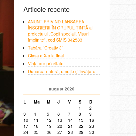
Articole recente
ANUNȚ PRIVIND LANSAREA
ÎNSCRIERII ÎN GRUPUL ȚINTĂ al
proiectului „Copii speciali. Visuri
împlinite”, cod SMIS 342583
Tabăra ”Creativ 3”
Clasa a X-a la final
Viața are prioritate!
Dunarea-natură, emoție și învățare
august 2026
L
Ma
Mi
J
V
S
D
1
2
3
4
5
6
7
8
9
10
11
12
13
14
15
16
17
18
19
20
21
22
23
24
25
26
27
28
29
30