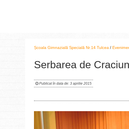
Școala Gimnazială Specială Nr.14 Tulcea
/
Evenime
Serbarea de Craciu
Publicat în data de: 3 aprilie 2015