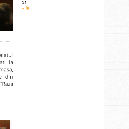
31
« iul.
alatul
ati la
masa,
ve din
 “Raza