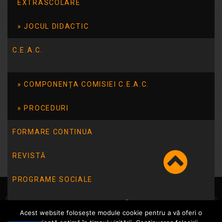
EXTRASCOLARE
Viața are prioritate!
Dunarea-natură, emoție și învățare
JOCUL DIDACTIC
decembrie 2024
C.E.A.C.
L
Ma
Mi
J
V
S
D
1
COMPONENȚA COMISIEI C.E.A.C.
2
3
4
5
6
7
8
9
10
11
12
13
14
15
16
17
18
19
20
21
22
PROCEDURI
23
24
25
26
27
28
29
30
31
FORMARE CONTINUA
« oct.
ian. »
REVISTĂ
PROGRAME SOCIALE
© Școala 14 Tulcea | dezvoltat de
InfoTrust-Design
INTEGRITATE INSTITUȚIONALĂ
Acest website folosește module cookie pentru a vă oferi o