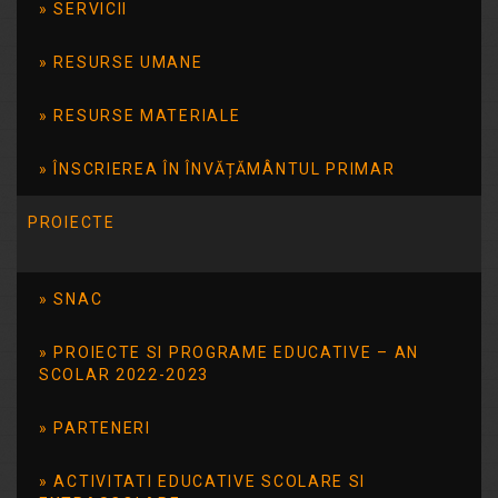
SERVICII
RESURSE UMANE
RESURSE MATERIALE
ÎNSCRIEREA ÎN ÎNVĂȚĂMÂNTUL PRIMAR
Resurse utile
PROIECTE
Centrul de resurse bibliografice în domeniul guvernării
deschise
SNAC
Articole recente
PROIECTE SI PROGRAME EDUCATIVE – AN
SCOLAR 2022-2023
ANUNȚ PRIVIND LANSAREA ÎNSCRIERII ÎN GRUPUL
ȚINTĂ al proiectului „Copii speciali. Visuri împlinite”, cod
SMIS 342583
PARTENERI
Tabăra ”Creativ 3”
Clasa a X-a la final
ACTIVITATI EDUCATIVE SCOLARE SI