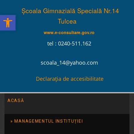
Școala Gimnazială Specială Nr.14
Deschide bara de unelte
Tulcea
www.e-consultare.gov.ro
tel : 0240-511.162
scoala_14@yahoo.com
Declarația de accesibilitate
ACASĂ
Școala Gimnazială Specială Nr.14 Tulcea
/
2024
/
decembrie
/
02
MANAGEMENTUL INSTITUȚIEI