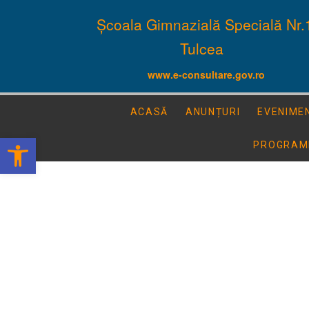
Școala Gimnazială Specială Nr.
Tulcea
www.e-consultare.gov.ro
ACASĂ
ANUNȚURI
EVENIME
Deschide bara de unelte
PROGRAM