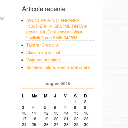
Articole recente
rea
ANUNȚ PRIVIND LANSAREA
ÎNSCRIERII ÎN GRUPUL ȚINTĂ al
proiectului „Copii speciali. Visuri
împlinite”, cod SMIS 342583
Tabăra ”Creativ 3”
Clasa a X-a la final
Viața are prioritate!
Dunarea-natură, emoție și învățare
august 2026
L
Ma
Mi
J
V
S
D
1
2
3
4
5
6
7
8
9
10
11
12
13
14
15
16
17
18
19
20
21
22
23
24
25
26
27
28
29
30