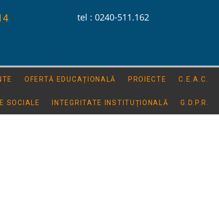
14
tel : 0240-511.162
NTE
OFERTĂ EDUCAȚIONALĂ
PROIECTE
C.E.A.C.
E SOCIALE
INTEGRITATE INSTITUȚIONALĂ
G.D.P.R.