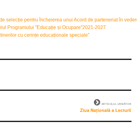
de selecție pentru încheierea unui Acord de parteneriat în vede
 cadrul Programului ”Educație și Ocupare”2021-2027
 tinerilor cu cerințe educaționale speciale”
ARTICOLUL URMĂTOR
Ziua Națională a Lecturii