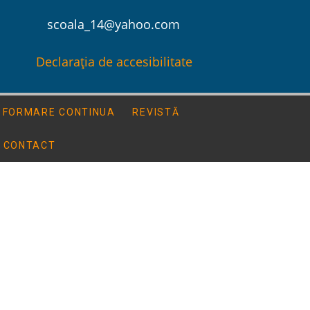
scoala_14@yahoo.com
Declarația de accesibilitate
FORMARE CONTINUA
REVISTĂ
CONTACT