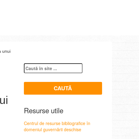
a unui
7
ui
Resurse utile
Centrul de resurse bibliografice în
domeniul guvernării deschise