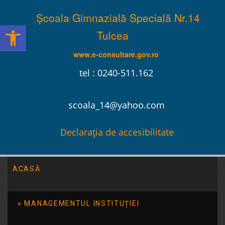
Școala Gimnazială Specială Nr.14
Deschide bara de unelte
Tulcea
www.e-consultare.gov.ro
tel : 0240-511.162
scoala_14@yahoo.com
Declarația de accesibilitate
ACASĂ
Școala Gimnazială Specială Nr.14 Tulcea
/
Ofertă
Educațională
MANAGEMENTUL INSTITUȚIEI