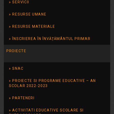
Disciplinele
SERVICII
opționale studiate
RESURSE UMANE
în anul școlar 2022-2023
RESURSE MATERIALE
Disciplinele opționale studiate în anul
școlar 2022-2023
ÎNSCRIEREA ÎN ÎNVĂȚĂMÂNTUL PRIMAR
Citește mai mult
PROIECTE
SNAC
Oferta
PROIECTE SI PROGRAME EDUCATIVE – AN
educationala_202
SCOLAR 2022-2023
1-2022
PARTENERI
Citește mai mult
ACTIVITATI EDUCATIVE SCOLARE SI