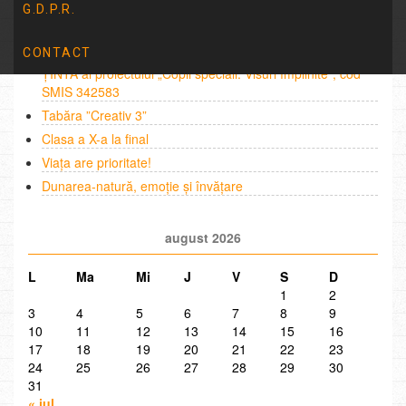
G.D.P.R.
Articole recente
CONTACT
ANUNȚ PRIVIND LANSAREA ÎNSCRIERII ÎN GRUPUL
ȚINTĂ al proiectului „Copii speciali. Visuri împlinite”, cod
SMIS 342583
Tabăra ”Creativ 3”
Clasa a X-a la final
Viața are prioritate!
Dunarea-natură, emoție și învățare
august 2026
L
Ma
Mi
J
V
S
D
1
2
3
4
5
6
7
8
9
10
11
12
13
14
15
16
17
18
19
20
21
22
23
24
25
26
27
28
29
30
31
« iul.