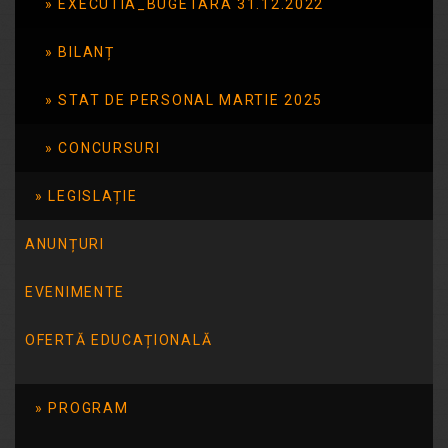
EXECUTIA_BUGETARA 31.12.2022
Citește mai mult
BILANȚ
STAT DE PERSONAL MARTIE 2025
Ofeta
educationala
CONCURSURI
clasa pregatitoare
LEGISLAȚIE
2021_2022
ANUNȚURI
Ofeta educationala clasa pregatitoare
EVENIMENTE
2021-2022
OFERTĂ EDUCAȚIONALĂ
Citește mai mult
PROGRAM