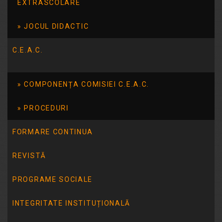
EXTRASCOLARE
JOCUL DIDACTIC
Pg anterioară
1
2
3
Pg următoare
C.E.A.C.
COMPONENȚA COMISIEI C.E.A.C.
PROCEDURI
FORMARE CONTINUA
REVISTĂ
Resurse utile
PROGRAME SOCIALE
Centrul de resurse bibliografice în domeniul guvernării
deschise
INTEGRITATE INSTITUȚIONALĂ