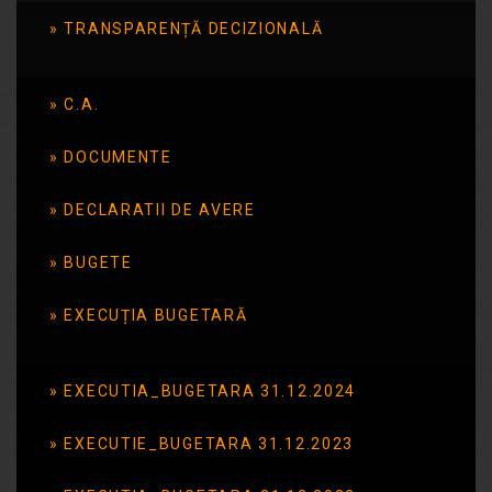
Oferta
TRANSPARENȚĂ DECIZIONALĂ
educationala_202
2-2023
C.A.
Descarca Oferta educationala_2022-
DOCUMENTE
2023
DECLARATII DE AVERE
Citește mai mult
BUGETE
EXECUȚIA BUGETARĂ
Disciplinele
opționale care vor
EXECUTIA_BUGETARA 31.12.2024
fi studiate în anul școlar
2023-2024
EXECUTIE_BUGETARA 31.12.2023