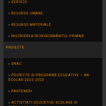
creşterea gradului de încredere în forţele
SERVICII
proprii şi dezvoltarea stimei de sine;
dezvoltarea autonomiei şi independenţei
RESURSE UMANE
personale; dezvoltarea creativităţii şi
imaginaţiei; creşterea capacităţii de
RESURSE MATERIALE
interrelaţionare şi stabilire de contacte
sociale; dezvoltarea emoţională;
ÎNSCRIEREA ÎN ÎNVĂȚĂMÂNTUL PRIMAR
îmbunătăţirea abilităţilor de comunicare;
oferirea de experienţe noi care să înlocuiască
PROIECTE
experienţele timpurii de învăţare pierdute în
copilărie.
SNAC
PROIECTE SI PROGRAME EDUCATIVE – AN
SCOLAR 2022-2023
PARTENERI
ACTIVITATI EDUCATIVE SCOLARE SI