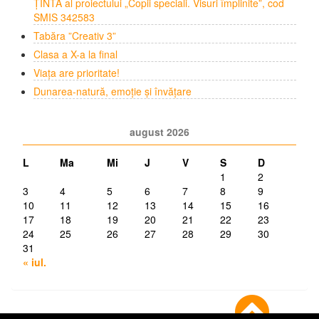
ȚINTĂ al proiectului „Copii speciali. Visuri împlinite”, cod
SMIS 342583
Tabăra ”Creativ 3”
Clasa a X-a la final
Viața are prioritate!
Dunarea-natură, emoție și învățare
august 2026
L
Ma
Mi
J
V
S
D
1
2
3
4
5
6
7
8
9
10
11
12
13
14
15
16
17
18
19
20
21
22
23
24
25
26
27
28
29
30
31
« iul.