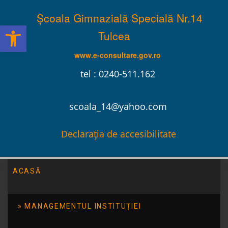
Școala Gimnazială Specială Nr.14
Deschide bara de unelte
Tulcea
www.e-consultare.gov.ro
tel : 0240-511.162
scoala_14@yahoo.com
Declarația de accesibilitate
ACASĂ
Școala Gimnazială Specială Nr.14 Tulcea
/
Evenimente
/
Lansare Proiect Terapie prin arte combinate
MANAGEMENTUL INSTITUȚIEI
Lansare Proiect Terapie