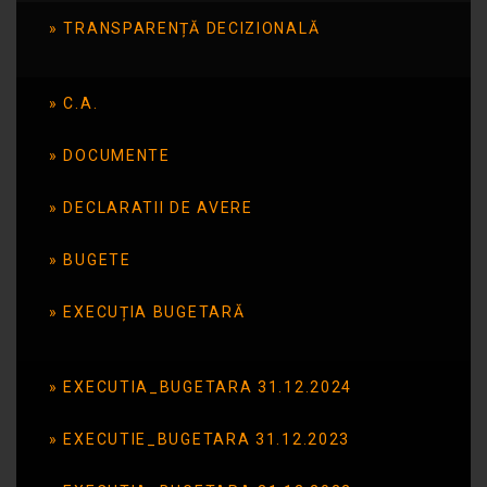
TRANSPARENȚĂ DECIZIONALĂ
prin arte combinate
C.A.
Publicat în data de: 19 octombrie 2016
DOCUMENTE
DECLARATII DE AVERE
BUGETE
EXECUȚIA BUGETARĂ
EXECUTIA_BUGETARA 31.12.2024
EXECUTIE_BUGETARA 31.12.2023