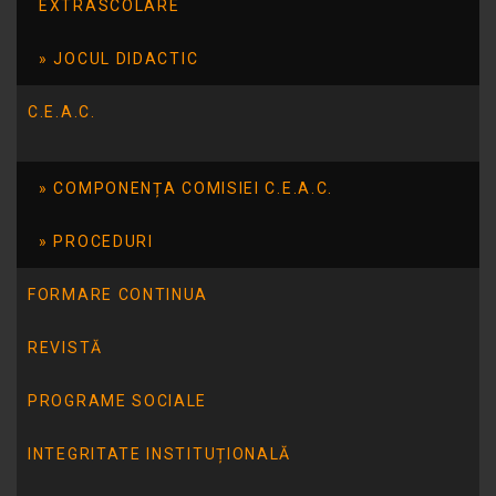
EXTRASCOLARE
JOCUL DIDACTIC
C.E.A.C.
COMPONENȚA COMISIEI C.E.A.C.
PROCEDURI
FORMARE CONTINUA
ARTICOLUL ANTERIOR
Activitate în parteneriat cu Casa Corpului
Didactic Tulcea
REVISTĂ
PROGRAME SOCIALE
ARTICOLUL URMĂTOR
Tabara-Prietenul bun la nevoie se cunoaste –
INTEGRITATE INSTITUȚIONALĂ
iulie 2016