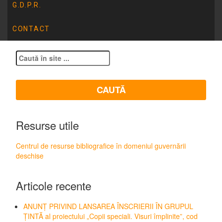
G.D.P.R.
CONTACT
Resurse utile
Centrul de resurse bibliografice în domeniul guvernării
deschise
Articole recente
ANUNȚ PRIVIND LANSAREA ÎNSCRIERII ÎN GRUPUL
ȚINTĂ al proiectului „Copii speciali. Visuri împlinite”, cod