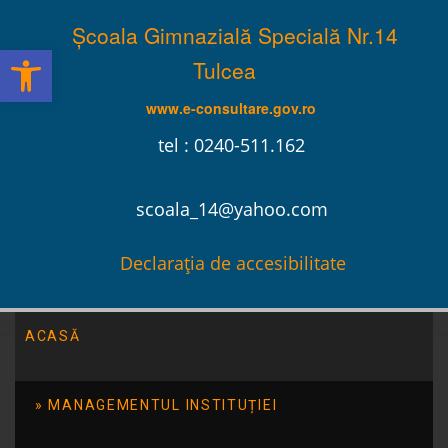
Școala Gimnazială Specială Nr.14
Deschide bara de unelte
Tulcea
www.e-consultare.gov.ro
tel : 0240-511.162
scoala_14@yahoo.com
Declarația de accesibilitate
ACASĂ
Școala Gimnazială Specială Nr.14 Tulcea
/
Evenimente
/
Tabara-Prietenul bun la nevoie se cunoaste – iulie 2016
MANAGEMENTUL INSTITUȚIEI
Tabara-Prietenul bun la