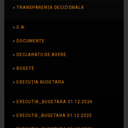
TRANSPARENȚĂ DECIZIONALĂ
nevoie se cunoaste –
iulie 2016
C.A.
DOCUMENTE
Publicat în data de: 20 octombrie 2016
DECLARATII DE AVERE
BUGETE
EXECUȚIA BUGETARĂ
EXECUTIA_BUGETARA 31.12.2024
EXECUTIE_BUGETARA 31.12.2023