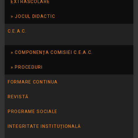
EXTRASCOLARE
JOCUL DIDACTIC
C.E.A.C.
COMPONENȚA COMISIEI C.E.A.C.
PROCEDURI
FORMARE CONTINUA
ARTICOLUL ANTERIOR
Lansare Proiect Terapie prin arte combinate
REVISTĂ
PROGRAME SOCIALE
ARTICOLUL URMĂTOR
Parteneriat cu Biblioteca Judeteana Panait
INTEGRITATE INSTITUȚIONALĂ
Cerna sectia Ludoteca