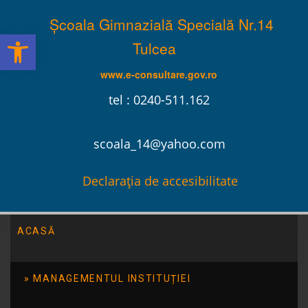
Școala Gimnazială Specială Nr.14
Deschide bara de unelte
Tulcea
www.e-consultare.gov.ro
tel : 0240-511.162
scoala_14@yahoo.com
Declarația de accesibilitate
ACASĂ
Școala Gimnazială Specială Nr.14 Tulcea
/
Ofertă
Educațională
/
Ofertă educațională
MANAGEMENTUL INSTITUȚIEI
Ofertă educațională