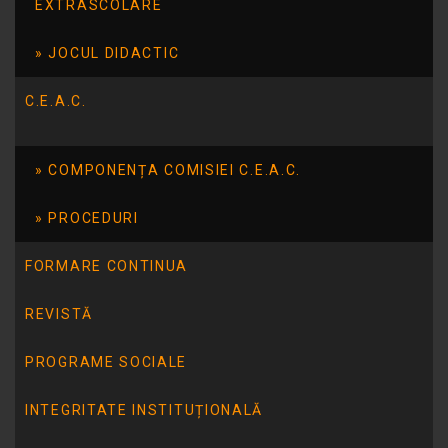
EXTRASCOLARE
„Micii ecologiști”
JOCUL DIDACTIC
„În lumea basmului”
C.E.A.C.
„Micii pictori”
„Ne jucăm, muzică noi învățăm”
COMPONENȚA COMISIEI C.E.A.C.
„Vorbim corect”
PROCEDURI
„În lumea basmelor”
FORMARE CONTINUA
„Pictură naivă”
REVISTĂ
„Pe aripile cuvintelor”
PROGRAME SOCIALE
„Curiozităţi din lumea animalelor”
INTEGRITATE INSTITUȚIONALĂ
„Matematica altfel”