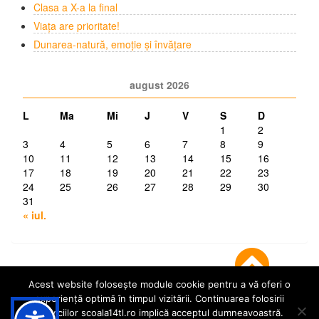
Clasa a X-a la final
Viața are prioritate!
Dunarea-natură, emoție și învățare
august 2026
L
Ma
Mi
J
V
S
D
1
2
3
4
5
6
7
8
9
10
11
12
13
14
15
16
17
18
19
20
21
22
23
24
25
26
27
28
29
30
31
« iul.
Acest website folosește module cookie pentru a vă oferi o
experiență optimă în timpul vizitării. Continuarea folosirii
serviciilor scoala14tl.ro implică acceptul dumneavoastră.
© Școala 14 Tulcea | dezvoltat de
InfoTrust-Design