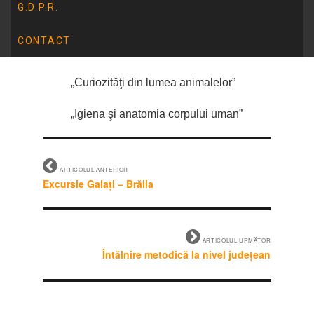
G.D.P.R.
„Geografie locală”
CONTACT
„Vorbim, citim, scriem corect”
„Curiozităţi din lumea animalelor”
„Igiena şi anatomia corpului uman”
ARTICOLUL ANTERIOR
Excursie Galați – Brăila
ARTICOLUL URMĂTOR
Întălnire metodică la nivel județean