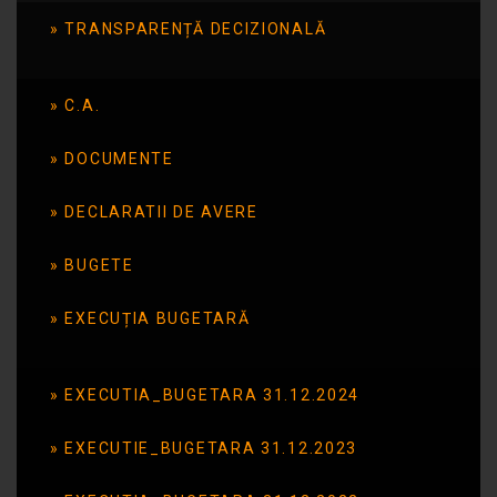
TRANSPARENȚĂ DECIZIONALĂ
octombrie 2014
C.A.
Publicat în data de: 3 aprilie 2015
DOCUMENTE
DECLARATII DE AVERE
BUGETE
EXECUȚIA BUGETARĂ
EXECUTIA_BUGETARA 31.12.2024
EXECUTIE_BUGETARA 31.12.2023