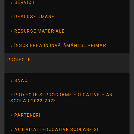
prezentat un frumos program artistic.
SERVICII
RESURSE UMANE
RESURSE MATERIALE
ÎNSCRIEREA ÎN ÎNVĂȚĂMÂNTUL PRIMAR
PROIECTE
SNAC
PROIECTE SI PROGRAME EDUCATIVE – AN
SCOLAR 2022-2023
PARTENERI
ACTIVITATI EDUCATIVE SCOLARE SI