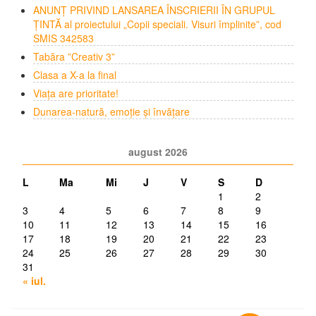
ANUNȚ PRIVIND LANSAREA ÎNSCRIERII ÎN GRUPUL
ȚINTĂ al proiectului „Copii speciali. Visuri împlinite”, cod
SMIS 342583
Tabăra ”Creativ 3”
Clasa a X-a la final
Viața are prioritate!
Dunarea-natură, emoție și învățare
august 2026
L
Ma
Mi
J
V
S
D
1
2
3
4
5
6
7
8
9
10
11
12
13
14
15
16
17
18
19
20
21
22
23
24
25
26
27
28
29
30
31
« iul.