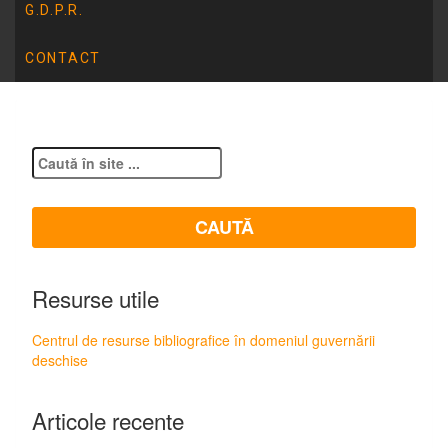
independentă”
G.D.P.R.
CONTACT
Resurse utile
Centrul de resurse bibliografice în domeniul guvernării
deschise
Articole recente