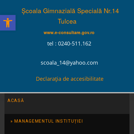
Școala Gimnazială Specială Nr.14
Deschide bara de unelte
Tulcea
www.e-consultare.gov.ro
tel : 0240-511.162
scoala_14@yahoo.com
Declarația de accesibilitate
ACASĂ
Școala Gimnazială Specială Nr.14 Tulcea
/
Evenimente
/
Lectorat cu parintii – octombrie 2014
MANAGEMENTUL INSTITUȚIEI
Lectorat cu parintii –