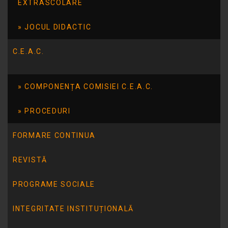
EXTRASCOLARE
JOCUL DIDACTIC
C.E.A.C.
COMPONENȚA COMISIEI C.E.A.C.
PROCEDURI
FORMARE CONTINUA
REVISTĂ
ARTICOLUL ANTERIOR
Serbarea de Craciun 2014
PROGRAME SOCIALE
INTEGRITATE INSTITUȚIONALĂ
ARTICOLUL URMĂTOR
“Preprofesionalizarea – primul pas spre o viaţă