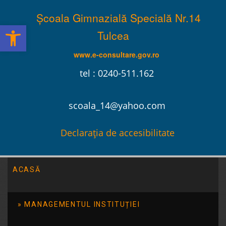
Școala Gimnazială Specială Nr.14
Deschide bara de unelte
Tulcea
www.e-consultare.gov.ro
tel : 0240-511.162
scoala_14@yahoo.com
Declarația de accesibilitate
ACASĂ
Școala Gimnazială Specială Nr.14 Tulcea
/
2015
/
iunie
/
29
MANAGEMENTUL INSTITUȚIEI
Vernisaj de