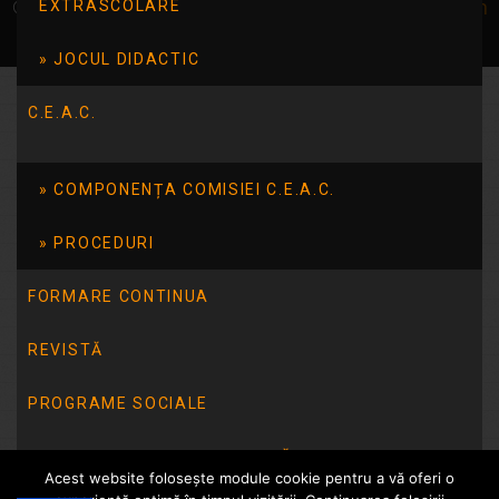
© Școala 14 Tulcea | dezvoltat de
InfoTrust-Design
EXTRASCOLARE
JOCUL DIDACTIC
C.E.A.C.
COMPONENȚA COMISIEI C.E.A.C.
PROCEDURI
FORMARE CONTINUA
REVISTĂ
PROGRAME SOCIALE
INTEGRITATE INSTITUȚIONALĂ
Acest website folosește module cookie pentru a vă oferi o